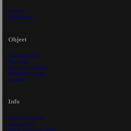
Myymälät
Asiakaspalvelu
Ohjeet
Ensitilaajan ohjeet
Näin maksat
Näin tilaat ja muokkaat
Kaikki ohjeet ja vinkit
In English
Info
S-Business yrityksille
Oiva-raportit
Osuuskauppojen yhteystiedot