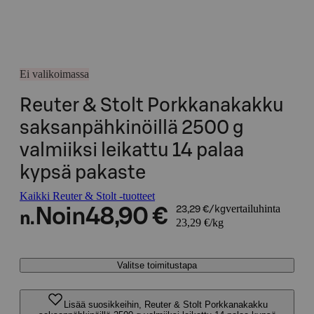
Ei valikoimassa
Reuter & Stolt Porkkanakakku
saksanpähkinöillä 2500 g
valmiiksi leikattu 14 palaa
kypsä pakaste
Kaikki Reuter & Stolt -tuotteet
vertailuhinta
Noin
48,90 €
23,29 €/kg
n.
23,29 €/kg
Valitse toimitustapa
Lisää suosikkeihin, Reuter & Stolt Porkkanakakku