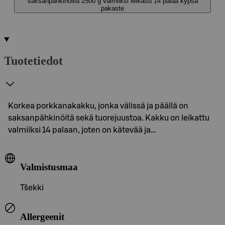
saksanpähkinöillä 2500 g valmiiksi leikattu 14 palaa kypsä
pakaste
Tuotetiedot
Korkea porkkanakakku, jonka välissä ja päällä on
saksanpähkinöitä sekä tuorejuustoa. Kakku on leikattu
valmiiksi 14 palaan, joten on kätevää ja…
Valmistusmaa
Tšekki
Allergeenit