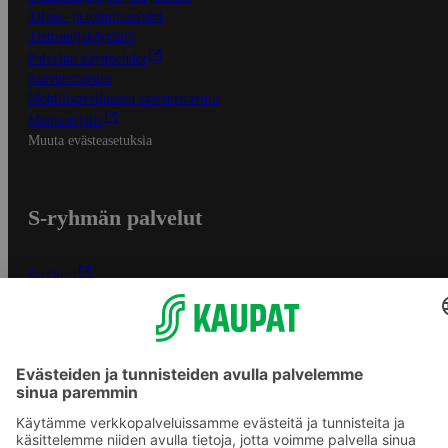
Tilaus- ja toimitusehdot
Tietosuojakäytäntö
Palvelun käyttöehdot
Saavutettavuus
Mobiilisovelluksen saavutettavuus
Mainostajalle
Muuta evästeasetuksia
S-ryhmän palvelut
S-ryhmä
Asiakasomistajuus
Yhteishyvä Ruoka -sovellus
S-ostoslista -sovellus
Prisma.fi
Sokos.fi
S-Pankki
Yhteishyvä