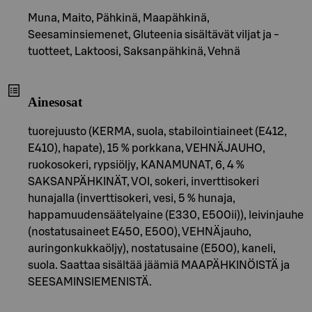
Muna, Maito, Pähkinä, Maapähkinä,
Seesaminsiemenet, Gluteenia sisältävät viljat ja -
tuotteet, Laktoosi, Saksanpähkinä, Vehnä
Ainesosat
tuorejuusto (KERMA, suola, stabilointiaineet (E412,
E410), hapate), 15 % porkkana, VEHNÄJAUHO,
ruokosokeri, rypsiöljy, KANAMUNAT, 6, 4 %
SAKSANPÄHKINÄT, VOI, sokeri, inverttisokeri
hunajalla (inverttisokeri, vesi, 5 % hunaja,
happamuudensäätelyaine (E330, E500ii)), leivinjauhe
(nostatusaineet E450, E500), VEHNÄjauho,
auringonkukkaöljy), nostatusaine (E500), kaneli,
suola. Saattaa sisältää jäämiä MAAPÄHKINÖISTÄ ja
SEESAMINSIEMENISTÄ.