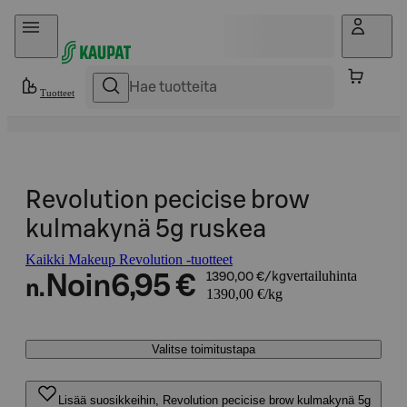
Hyppää sisältöön
Tuotteet
Revolution pecicise brow
kulmakynä 5g ruskea
Kaikki Makeup Revolution -tuotteet
vertailuhinta
Noin
6,95 €
1390,00 €/kg
n.
1390,00 €/kg
Valitse toimitustapa
Lisää suosikkeihin, Revolution pecicise brow kulmakynä 5g