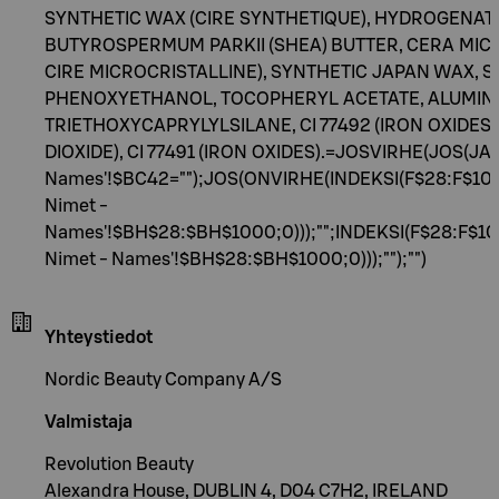
SYNTHETIC WAX (CIRE SYNTHETIQUE), HYDROGENAT
BUTYROSPERMUM PARKII (SHEA) BUTTER, CERA MIC
CIRE MICROCRISTALLINE), SYNTHETIC JAPAN WAX, S
PHENOXYETHANOL, TOCOPHERYL ACETATE, ALUMIN
TRIETHOXYCAPRYLYLSILANE, CI 77492 (IRON OXIDES), C
DIOXIDE), CI 77491 (IRON OXIDES).=JOSVIRHE(JOS(JA(P
Names'!$BC42="");JOS(ONVIRHE(INDEKSI(F$28:F$100
Nimet -
Names'!$BH$28:$BH$1000;0)));"";INDEKSI(F$28:F$10
Nimet - Names'!$BH$28:$BH$1000;0)));"");"")
Yhteystiedot
Nordic Beauty Company A/S
Valmistaja
Revolution Beauty
Alexandra House, DUBLIN 4, D04 C7H2, IRELAND