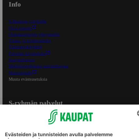
Info
S-Business yrityksille
Oiva-raportit
Osuuskauppojen yhteystiedot
Tilaus- ja toimitusehdot
Tietosuojakäytäntö
Palvelun käyttöehdot
Saavutettavuus
Mobiilisovelluksen saavutettavuus
Mainostajalle
Muuta evästeasetuksia
S-ryhmän palvelut
S-ryhmä
Asiakasomistajuus
Yhteishyvä Ruoka -sovellus