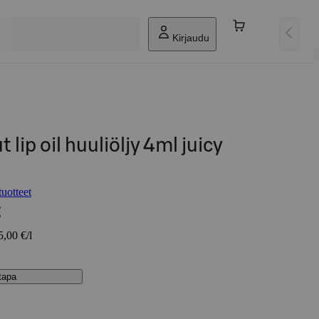
Kirjaudu
 lip oil huuliöljy 4ml juicy
uotteet
€
5,00 €/l
stapa