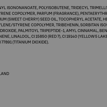
YL ISONONANOATE, POLYISOBUTENE, TRIDECYL TRIMELL
ENE COPOLYMER, PARFUM (FRAGRANCE), PENTAERYTHRI
M (SWEET CHERRY) SEED OIL, TOCOPHERYL ACETATE, HE
LENE/STYRENE COPOLYMER, TRIBEHENIN, SORBITAN ISOS
ROXIDE, PALMITOYL TRIPEPTIDE-1, AMYL CINNAMAL, BE
 LINALOOL, CI 15850 (RED 7), CI 19140 (YELLOW 5 LAKE), 
CI 77891 (TITANIUM DIOXIDE).
ELAND