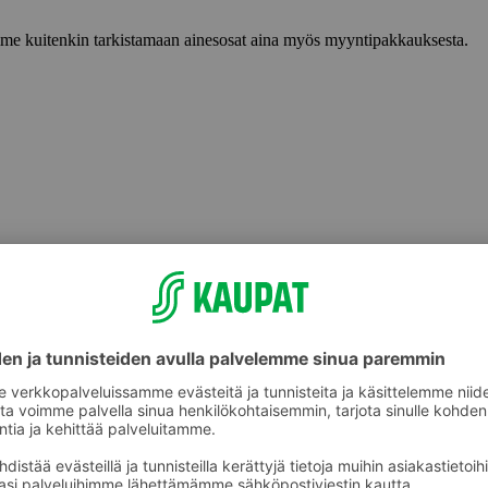
lemme kuitenkin tarkistamaan ainesosat aina myös myyntipakkauksesta.