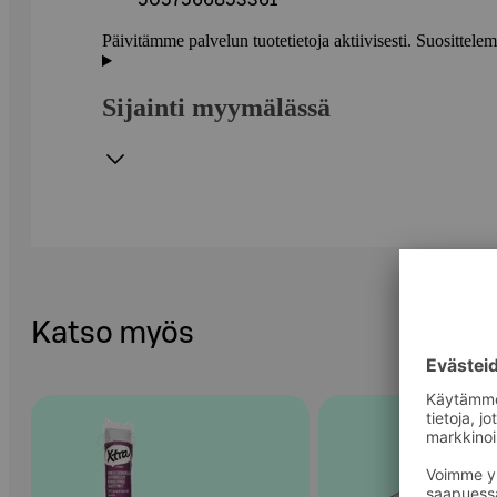
5057566853361
Päivitämme palvelun tuotetietoja aktiivisesti. Suositte
Sijainti myymälässä
Katso myös