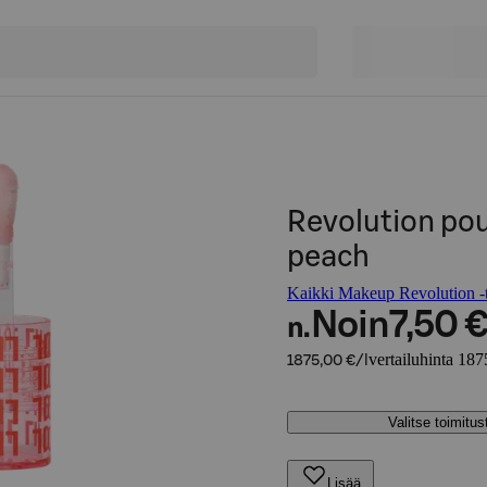
Revolution pout
peach
Kaikki Makeup Revolution -t
Noin
7,50 
n.
vertailuhinta 187
1875,00 €/l
Valitse toimitu
Lisää