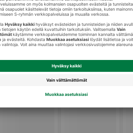
keet
Huulikiillot