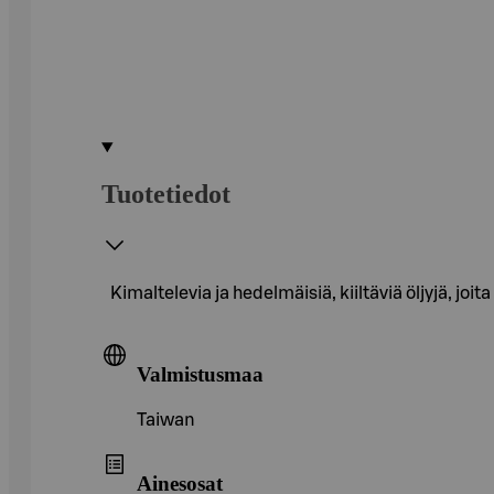
Tuotetiedot
Kimaltelevia ja hedelmäisiä, kiiltäviä öljyjä, jo
Valmistusmaa
Taiwan
Ainesosat