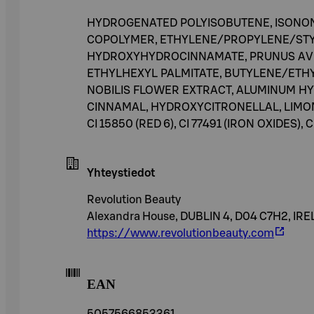
HYDROGENATED POLYISOBUTENE, ISONON
COPOLYMER, ETHYLENE/PROPYLENE/STYR
HYDROXYHYDROCINNAMATE, PRUNUS AVIU
ETHYLHEXYL PALMITATE, BUTYLENE/ETHY
NOBILIS FLOWER EXTRACT, ALUMINUM HYD
CINNAMAL, HYDROXYCITRONELLAL, LIMONENE,
CI 15850 (RED 6), CI 77491 (IRON OXIDES), 
Yhteystiedot
Revolution Beauty
Alexandra House, DUBLIN 4, D04 C7H2, IR
https://www.revolutionbeauty.com
EAN