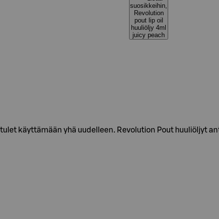
suosikkeihin,
Revolution
pout lip oil
huuliöljy 4ml
juicy peach
ita tulet käyttämään yhä uudelleen. Revolution Pout huuliöljyt an