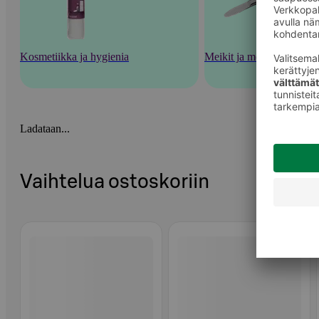
Kosmetiikka ja hygienia
Meikit ja meikkaustarvik
Ladataan...
Vaihtelua ostoskoriin
Ohita listaus