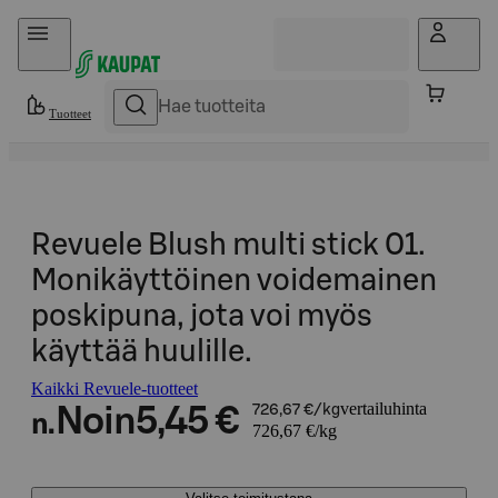
Hyppää sisältöön
Tuotteet
Revuele Blush multi stick 01.
Monikäyttöinen voidemainen
poskipuna, jota voi myös
käyttää huulille.
Kaikki Revuele-tuotteet
vertailuhinta
Noin
5,45 €
726,67 €/kg
n.
726,67 €/kg