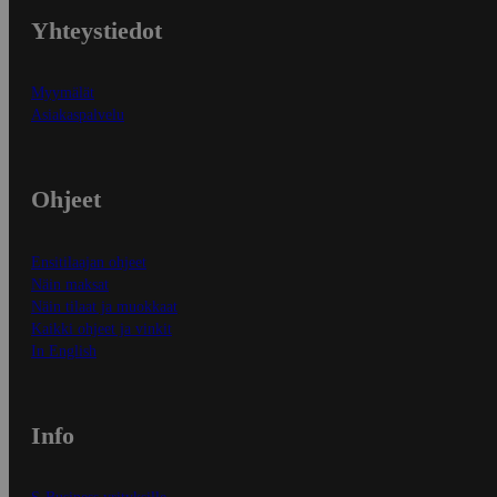
Yhteystiedot
Myymälät
Asiakaspalvelu
Ohjeet
Ensitilaajan ohjeet
Näin maksat
Näin tilaat ja muokkaat
Kaikki ohjeet ja vinkit
In English
Info