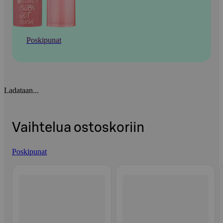
Poskipunat
Ladataan...
Vaihtelua ostoskoriin
Poskipunat
Ohita listaus