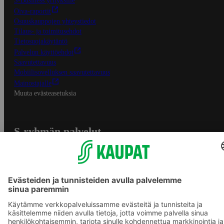
S-Business yrityksille
Oiva-raportit
Osuuskauppojen yhteystiedot
Tilaus- ja toimitusehdot
Tietosuojakäytäntö
Palvelun käyttöehdot
Saavutettavuus
Mobiilisovelluksen saavutettavuus
Mainostajalle
Muuta evästeasetuksia
S-ryhmän palvelut
S-ryhmä
Asiakasomistajuus
Yhteishyvä Ruoka -sovellus
S-ostoslista -sovellus
Prisma.fi
Sokos.fi