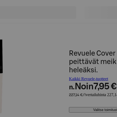
Revuele Cover 
peittävät meik
heleäksi.
Kaikki Revuele-tuotteet
Noin
7,95 €
n.
vertailuhinta 227,1
227,14 €/l
Valitse toimitu