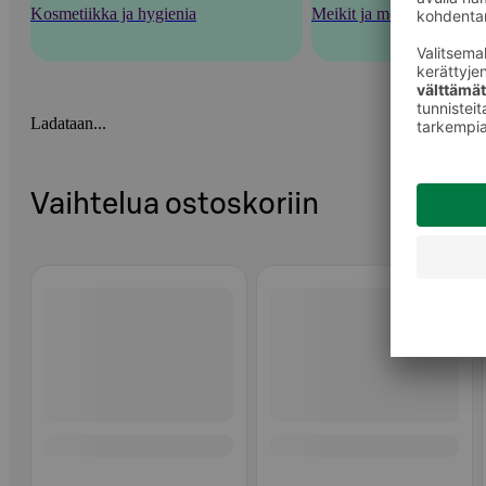
Kosmetiikka ja hygienia
Meikit ja meikkaustarvik
Ladataan...
Vaihtelua ostoskoriin
Ohita listaus