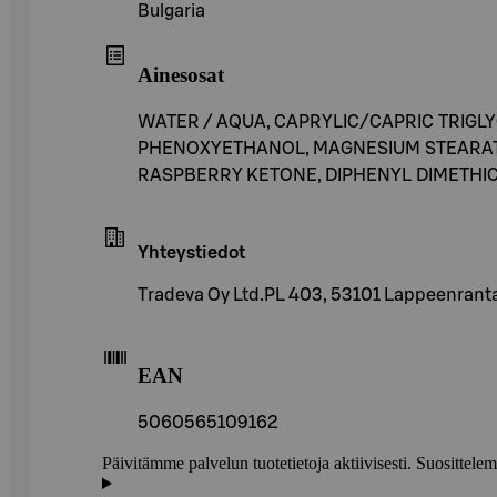
Bulgaria
Ainesosat
WATER / AQUA, CAPRYLIC/CAPRIC TRIGLY
PHENOXYETHANOL, MAGNESIUM STEARATE
RASPBERRY KETONE, DIPHENYL DIMETHICONE
Yhteystiedot
Tradeva Oy Ltd.PL 403, 53101 Lappeenra
EAN
5060565109162
Päivitämme palvelun tuotetietoja aktiivisesti. Suositte