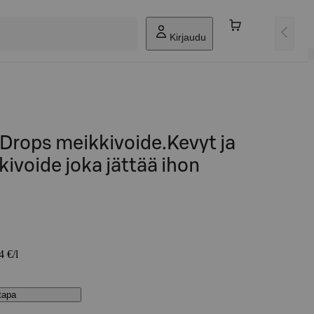
Kirjaudu
Drops meikkivoide.Kevyt ja
kivoide joka jättää ihon
4 €/l
stapa