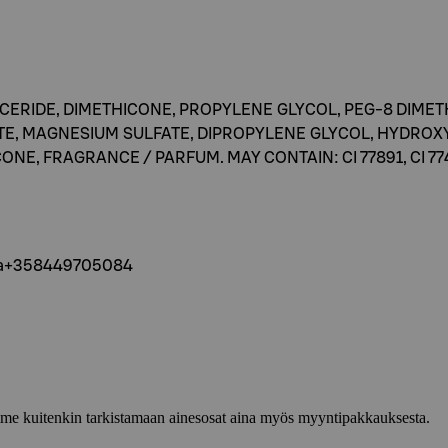
CERIDE, DIMETHICONE, PROPYLENE GLYCOL, PEG-8 DIME
, MAGNESIUM SULFATE, DIPROPYLENE GLYCOL, HYDROX
, FRAGRANCE / PARFUM. MAY CONTAIN: CI 77891, CI 77491
nta+358449705084
lemme kuitenkin tarkistamaan ainesosat aina myös myyntipakkauksesta.