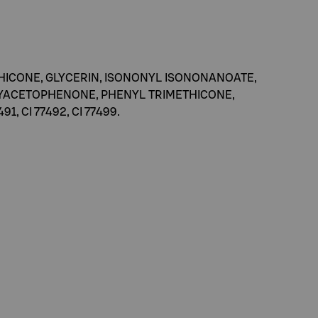
THICONE, GLYCERIN, ISONONYL ISONONANOATE,
YACETOPHENONE, PHENYL TRIMETHICONE,
, CI 77492, CI 77499.