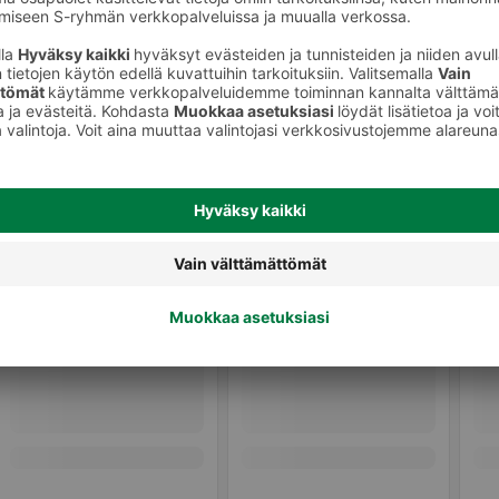
keet
Meikkivoiteet