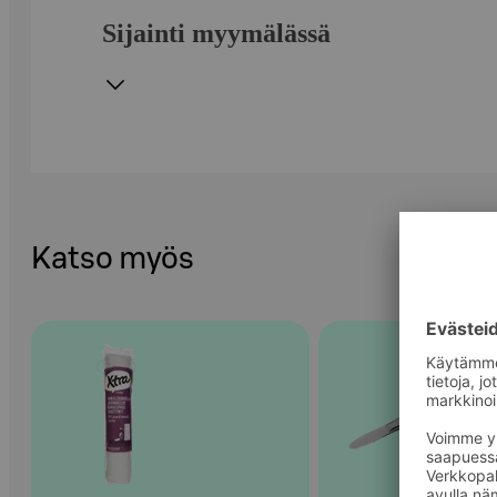
Sijainti myymälässä
Katso myös