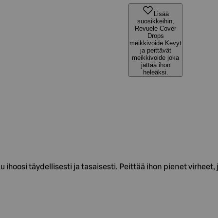
Lisää
suosikkeihin,
Revuele Cover
Drops
meikkivoide.Kevyt
ja peittävät
meikkivoide joka
jättää ihon
heleäksi.
u ihoosi täydellisesti ja tasaisesti. Peittää ihon pienet virhee