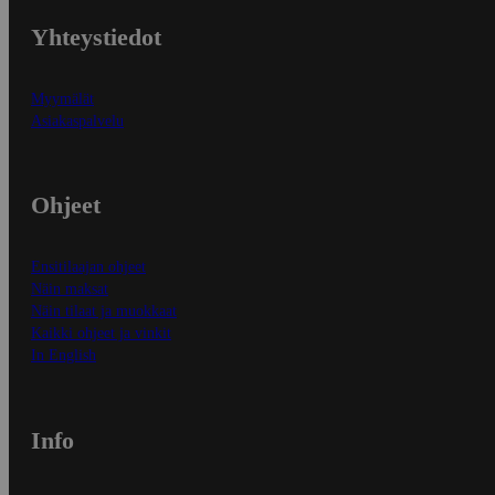
Yhteystiedot
Myymälät
Asiakaspalvelu
Ohjeet
Ensitilaajan ohjeet
Näin maksat
Näin tilaat ja muokkaat
Kaikki ohjeet ja vinkit
In English
Info