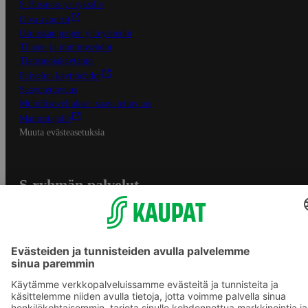
S-Business yrityksille
Oiva-raportit
Osuuskauppojen yhteystiedot
Tilaus- ja toimitusehdot
Tietosuojakäytäntö
Palvelun käyttöehdot
Saavutettavuus
Mobiilisovelluksen saavutettavuus
Mainostajalle
Muuta evästeasetuksia
S-ryhmän palvelut
S-ryhmä
Asiakasomistajuus
Yhteishyvä Ruoka -sovellus
S-ostoslista -sovellus
Prisma.fi
Sokos.fi