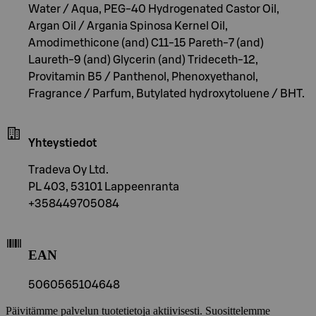
Water / Aqua, PEG-40 Hydrogenated Castor Oil,
Argan Oil / Argania Spinosa Kernel Oil,
Amodimethicone (and) C11-15 Pareth-7 (and)
Laureth-9 (and) Glycerin (and) Trideceth-12,
Provitamin B5 / Panthenol, Phenoxyethanol,
Fragrance / Parfum, Butylated hydroxytoluene / BHT.
Yhteystiedot
Tradeva Oy Ltd.
PL 403, 53101 Lappeenranta
+358449705084
EAN
5060565104648
Päivitämme palvelun tuotetietoja aktiivisesti. Suosittelemme