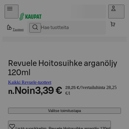
Hyppää sisältöön
Tuotteet
Revuele Hoitosuihke arganöljy
120ml
Kaikki Revuele-tuotteet
vertailuhinta 28,25
Noin
3,39 €
28,25 €/l
n.
€/l
Valitse toimitustapa
Lisää suosikkeihin, Revuele Hoitosuihke arganöljy 120ml