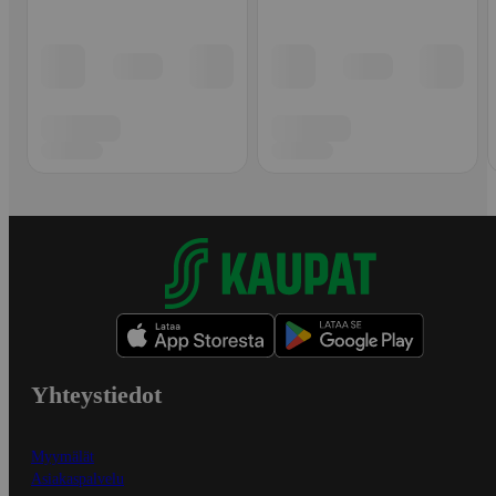
Yhteystiedot
Myymälät
Asiakaspalvelu