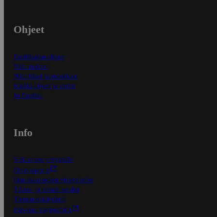
Ohjeet
Ensitilaajan ohjeet
Näin maksat
Näin tilaat ja muokkaat
Kaikki ohjeet ja vinkit
In English
Info
S-Business yrityksille
Oiva-raportit
Osuuskauppojen yhteystiedot
Tilaus- ja toimitusehdot
Tietosuojakäytäntö
Palvelun käyttöehdot