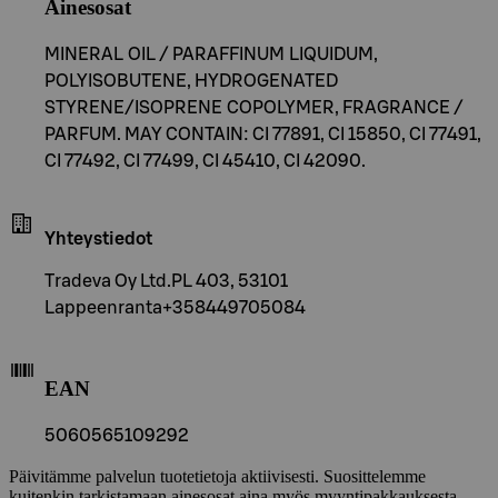
Ainesosat
MINERAL OIL / PARAFFINUM LIQUIDUM,
POLYISOBUTENE, HYDROGENATED
STYRENE/ISOPRENE COPOLYMER, FRAGRANCE /
PARFUM. MAY CONTAIN: CI 77891, CI 15850, CI 77491,
CI 77492, CI 77499, CI 45410, CI 42090.
Yhteystiedot
Tradeva Oy Ltd.PL 403, 53101
Lappeenranta+358449705084
EAN
5060565109292
Päivitämme palvelun tuotetietoja aktiivisesti. Suosittelemme
kuitenkin tarkistamaan ainesosat aina myös myyntipakkauksesta.