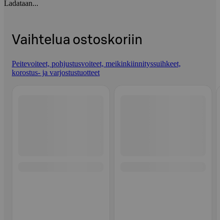
Ladataan...
Vaihtelua ostoskoriin
Peitevoiteet, pohjustusvoiteet, meikinkiinnityssuihkeet,
korostus- ja varjostustuotteet
Ohita listaus