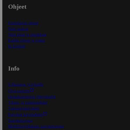
Ohjeet
Ensitilaajan ohjeet
Näin maksat
Näin tilaat ja muokkaat
Kaikki ohjeet ja vinkit
In English
Info
S-Business yrityksille
Oiva-raportit
Osuuskauppojen yhteystiedot
Tilaus- ja toimitusehdot
Tietosuojakäytäntö
Palvelun käyttöehdot
Saavutettavuus
Mobiilisovelluksen saavutettavuus