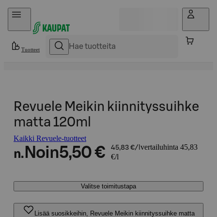
Hyppää sisältöön
Tuotteet
Revuele Meikin kiinnityssuihke
matta 120ml
Kaikki Revuele-tuotteet
vertailuhinta 45,83
Noin
5,50 €
45,83 €/l
n.
€/l
Valitse toimitustapa
Lisää suosikkeihin, Revuele Meikin kiinnityssuihke matta