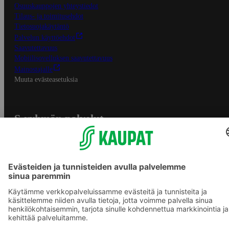
Osuuskauppojen yhteystiedot
Tilaus- ja toimitusehdot
Tietosuojakäytäntö
Palvelun käyttöehdot
Saavutettavuus
Mobiilisovelluksen saavutettavuus
Mainostajalle
Muuta evästeasetuksia
S-ryhmän palvelut
S-ryhmä
Asiakasomistajuus
Yhteishyvä Ruoka -sovellus
S-ostoslista -sovellus
Prisma.fi
Sokos.fi
S-Pankki
Yhteishyvä