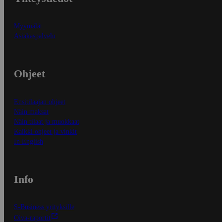
Myymälät
Asiakaspalvelu
Ohjeet
Ensitilaajan ohjeet
Näin maksat
Näin tilaat ja muokkaat
Kaikki ohjeet ja vinkit
In English
Info
S-Business yrityksille
Oiva-raportit