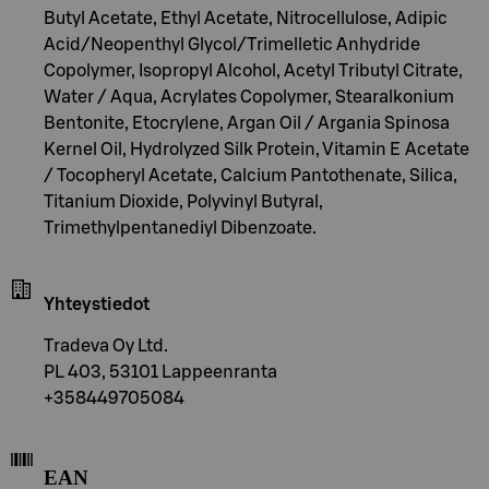
Butyl Acetate, Ethyl Acetate, Nitrocellulose, Adipic
Acid/Neopenthyl Glycol/Trimelletic Anhydride
Copolymer, Isopropyl Alcohol, Acetyl Tributyl Citrate,
Water / Aqua, Acrylates Copolymer, Stearalkonium
Bentonite, Etocrylene, Argan Oil / Argania Spinosa
Kernel Oil, Hydrolyzed Silk Protein, Vitamin E Acetate
/ Tocopheryl Acetate, Calcium Pantothenate, Silica,
Titanium Dioxide, Polyvinyl Butyral,
Trimethylpentanediyl Dibenzoate.
Yhteystiedot
Tradeva Oy Ltd.
PL 403, 53101 Lappeenranta
+358449705084
EAN