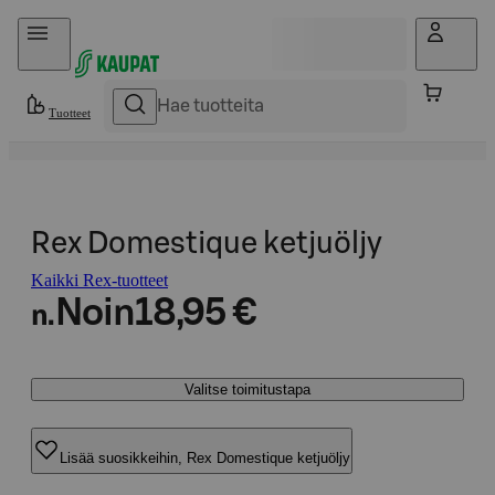
Hyppää sisältöön
Tuotteet
Rex Domestique ketjuöljy
Kaikki Rex-tuotteet
Noin
18,95 €
n.
Valitse toimitustapa
Lisää suosikkeihin, Rex Domestique ketjuöljy