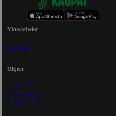
Yhteystiedot
Myymälät
Asiakaspalvelu
Ohjeet
Ensitilaajan ohjeet
Näin maksat
Näin tilaat ja muokkaat
Kaikki ohjeet ja vinkit
In English