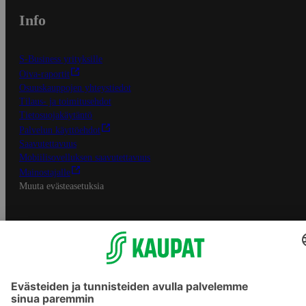
Info
S-Business yrityksille
Oiva-raportit
Osuuskauppojen yhteystiedot
Tilaus- ja toimitusehdot
Tietosuojakäytäntö
Palvelun käyttöehdot
Saavutettavuus
Mobiilisovelluksen saavutettavuus
Mainostajalle
Muuta evästeasetuksia
S-ryhmän palvelut
S-ryhmä
Asiakasomistajuus