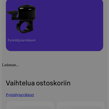
Pyöräilytarvikkeet
Ladataan...
Vaihtelua ostoskoriin
Pyöräilytarvikkeet
Ohita listaus