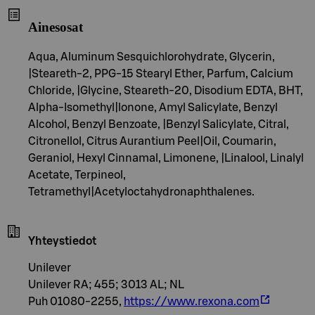
Ainesosat
Aqua, Aluminum Sesquichlorohydrate, Glycerin,
|Steareth-2, PPG-15 Stearyl Ether, Parfum, Calcium
Chloride, |Glycine, Steareth-20, Disodium EDTA, BHT,
Alpha-Isomethyl|lonone, Amyl Salicylate, Benzyl
Alcohol, Benzyl Benzoate, |Benzyl Salicylate, Citral,
Citronellol, Citrus Aurantium Peel|Oil, Coumarin,
Geraniol, Hexyl Cinnamal, Limonene, |Linalool, Linalyl
Acetate, Terpineol,
Tetramethyl|Acetyloctahydronaphthalenes.
Yhteystiedot
Unilever
Unilever RA; 455; 3013 AL; NL
Puh 01080-2255,
https://www.rexona.com