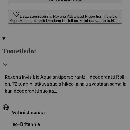
Valitse toimitustapa
Lisää suosikkeihin, Rexona Advanced Protection Invisible
Aqua Antiperspirantti Deodorantti Roll-on Ei tahraa vaatteita 50 ml
Tuotetiedot
Rexona Invisible Aqua antiperspirantti -deodorantti Roll-
on. 72 tunnin jatkuva suoja hikeä ja hajua vastaan ​​samalla
kun deodorantti suojaa…
Valmistusmaa
Iso-Britannia