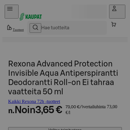
Hyppää sisältöön
Tuotteet
Rexona Advanced Protection
Invisible Aqua Antiperspirantti
Deodorantti Roll-on Ei tahraa
vaatteita 50 ml
Kaikki Rexona 72h -tuotteet
vertailuhinta 73,00
Noin
3,65 €
73,00 €/l
n.
€/l