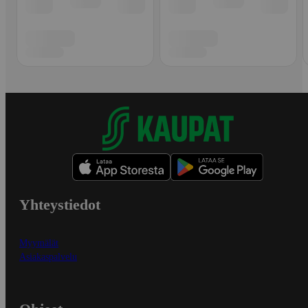
Yhteystiedot
Myymälät
Asiakaspalvelu