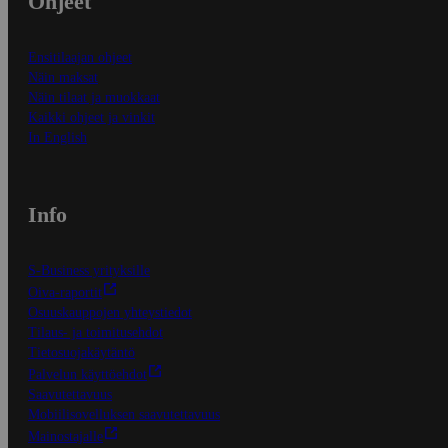
Ohjeet
Ensitilaajan ohjeet
Näin maksat
Näin tilaat ja muokkaat
Kaikki ohjeet ja vinkit
In English
Info
S-Business yrityksille
Oiva-raportit
Osuuskauppojen yhteystiedot
Tilaus- ja toimitusehdot
Tietosuojakäytäntö
Palvelun käyttöehdot
Saavutettavuus
Mobiilisovelluksen saavutettavuus
Mainostajalle