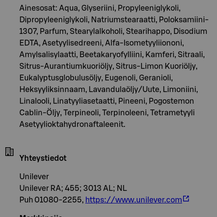
Ainesosat: Aqua, Glyseriini, Propyleeniglykoli,
Dipropyleeniglykoli, Natriumstearaatti, Poloksamiini-
1307, Parfum, Stearylalkoholi, Stearihappo, Disodium
EDTA, Asetyylisedreeni, Alfa-Isometyyliiononi,
Amylsalisylaatti, Beetakaryofylliini, Kamferi, Sitraali,
Sitrus-Aurantiumkuoriöljy, Sitrus-Limon Kuoriöljy,
Eukalyptusglobulusöljy, Eugenoli, Geranioli,
Heksyyliksinnaam, Lavandulaöljy/Uute, Limoniini,
Linalooli, Linatyyliasetaatti, Pineeni, Pogostemon
Cablin-Öljy, Terpineoli, Terpinoleeni, Tetrametyyli
Asetyylioktahydronaftaleenit.
Yhteystiedot
Unilever
Unilever RA; 455; 3013 AL; NL
Puh 01080-2255,
https://www.unilever.com