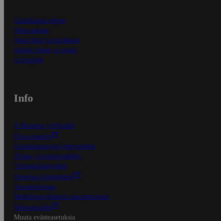
Ensitilaajan ohjeet
Näin maksat
Näin tilaat ja muokkaat
Kaikki ohjeet ja vinkit
In English
Info
S-Business yrityksille
Oiva-raportit
Osuuskauppojen yhteystiedot
Tilaus- ja toimitusehdot
Tietosuojakäytäntö
Palvelun käyttöehdot
Saavutettavuus
Mobiilisovelluksen saavutettavuus
Mainostajalle
Muuta evästeasetuksia