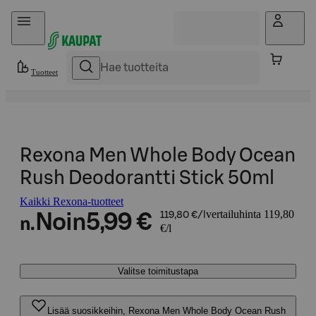
Hyppää sisältöön
Tuotteet
Rexona Men Whole Body Ocean
Rush Deodorantti Stick 50ml
Kaikki Rexona-tuotteet
vertailuhinta 119,80
Noin
5,99 €
119,80 €/l
n.
€/l
Valitse toimitustapa
Lisää suosikkeihin, Rexona Men Whole Body Ocean Rush