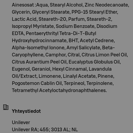
Ainesosat :Aqua, Stearyl Alcohol, Zinc Neodecanoate,
Glycerin, Glyceryl Stearate, PPG-15 Stearyl Ether,
Lactic Acid, Steareth-20, Parfum, Steareth-2,
Isopropyl Myristate, Sodium Benzoate, Disodium
EDTA, Pentaerythrityl Tetra-Di-T-Butyl
Hydroxyhydrocinnamate, BHT, Acetyl Cedrene,
Alpha-Isomethyl Ionone, Amyl Salicylate, Beta-
Caryophyllene, Camphor, Citral, Citrus Limon Peel Oil,
Citrus Aurantium Peel Oil, Eucalyptus Globulus Oil,
Eugenol, Geraniol, Hexyl Cinnamal, Lavandula
Oil/Extract, Limonene, Linalyl Acetate, Pinene,
Pogostemon Cablin Oil, Terpineol, Terpinolene,
Tetramethyl Acetyloctahydronaphthalenes.
Yhteystiedot
Unilever
Unilever RA; 455; 3013 AL; NL