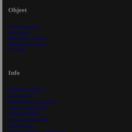
Ohjeet
Ensitilaajan ohjeet
Näin maksat
Näin tilaat ja muokkaat
Kaikki ohjeet ja vinkit
In English
Info
S-Business yrityksille
Oiva-raportit
Osuuskauppojen yhteystiedot
Tilaus- ja toimitusehdot
Tietosuojakäytäntö
Palvelun käyttöehdot
Saavutettavuus
Mobiilisovelluksen saavutettavuus