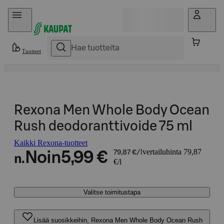
Hyppää sisältöön
Tuotteet
Rexona Men Whole Body Ocean
Rush deodoranttivoide 75 ml
Kaikki Rexona-tuotteet
vertailuhinta 79,87
Noin
5,99 €
79,87 €/l
n.
€/l
Valitse toimitustapa
Lisää suosikkeihin, Rexona Men Whole Body Ocean Rush