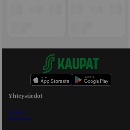
Yhteystiedot
Myymälät
Asiakaspalvelu