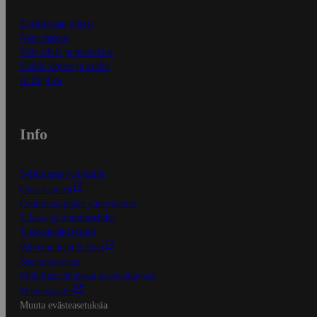
Ensitilaajan ohjeet
Näin maksat
Näin tilaat ja muokkaat
Kaikki ohjeet ja vinkit
In English
Info
S-Business yrityksille
Oiva-raportit
Osuuskauppojen yhteystiedot
Tilaus- ja toimitusehdot
Tietosuojakäytäntö
Palvelun käyttöehdot
Saavutettavuus
Mobiilisovelluksen saavutettavuus
Mainostajalle
Muuta evästeasetuksia