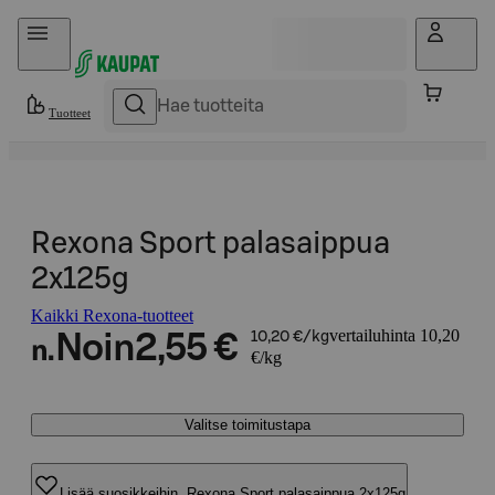
Hyppää sisältöön
Tuotteet
Rexona Sport palasaippua
2x125g
Kaikki Rexona-tuotteet
vertailuhinta 10,20
Noin
2,55 €
10,20 €/kg
n.
€/kg
Valitse toimitustapa
Lisää suosikkeihin, Rexona Sport palasaippua 2x125g