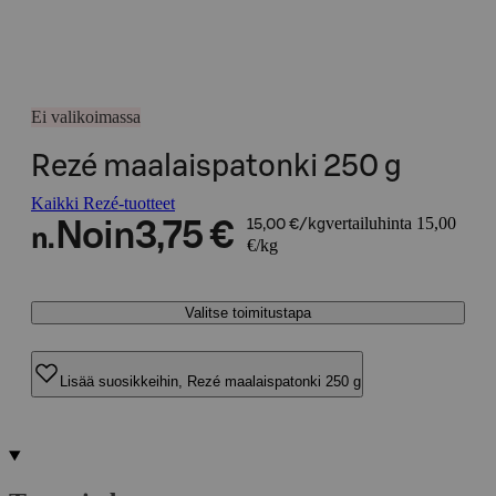
Ei valikoimassa
Rezé maalaispatonki 250 g
Kaikki Rezé-tuotteet
vertailuhinta 15,00
Noin
3,75 €
15,00 €/kg
n.
€/kg
Valitse toimitustapa
Lisää suosikkeihin, Rezé maalaispatonki 250 g