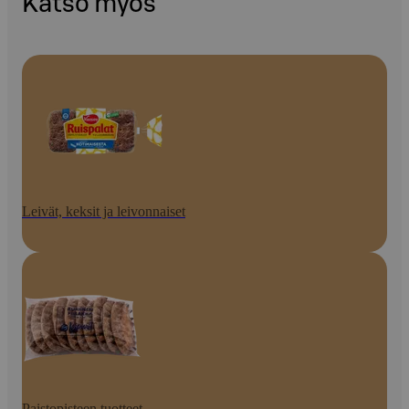
Katso myös
Leivät, keksit ja leivonnaiset
Paistopisteen tuotteet