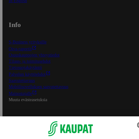
In English
Info
S-Business yrityksille
Oiva-raportit
Osuuskauppojen yhteystiedot
Tilaus- ja toimitusehdot
Tietosuojakäytäntö
Palvelun käyttöehdot
Saavutettavuus
Mobiilisovelluksen saavutettavuus
Mainostajalle
Muuta evästeasetuksia
S-ryhmän palvelut