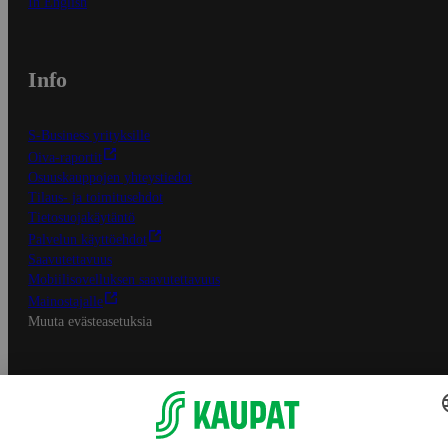
In English
Info
S-Business yrityksille
Oiva-raportit
Osuuskauppojen yhteystiedot
Tilaus- ja toimitusehdot
Tietosuojakäytäntö
Palvelun käyttöehdot
Saavutettavuus
Mobiilisovelluksen saavutettavuus
Mainostajalle
Muuta evästeasetuksia
S-ryhmän palvelut