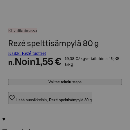
Ei valikoimassa
Rezé spelttisämpylä 80 g
Kaikki Rezé-tuotteet
vertailuhinta 19,38
Noin
1,55 €
19,38 €/kg
n.
€/kg
Valitse toimitustapa
Lisää suosikkeihin, Rezé spelttisämpylä 80 g