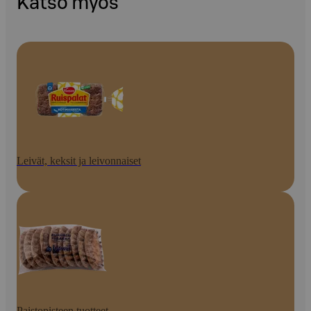
Katso myös
Leivät, keksit ja leivonnaiset
Paistopisteen tuotteet