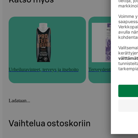
Urheiluravinteet, terveys ja itsehoito
Terveydentilan kotitestit
Ladataan...
Vaihtelua ostoskoriin