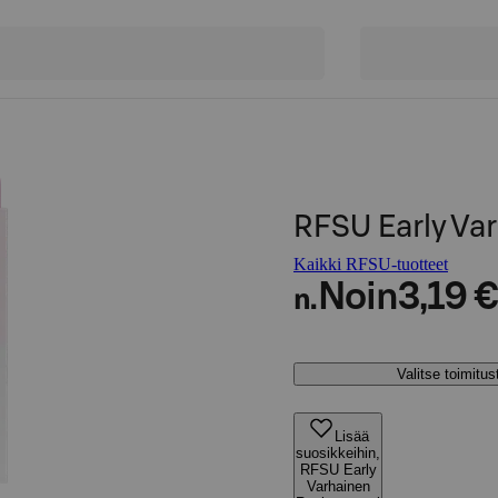
RFSU Early Var
Kaikki RFSU-tuotteet
Noin
3,19 €
n.
Valitse toimitu
Lisää
suosikkeihin,
RFSU Early
Varhainen