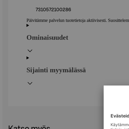
7310572100286
Päivitämme palvelun tuotetietoja aktiivisesti. Suositte
Ominaisuudet
Sijainti myymälässä
Katso myös