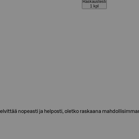
Raskaustesti
1 kpl
 selvittää nopeasti ja helposti, oletko raskaana mahdollisimm