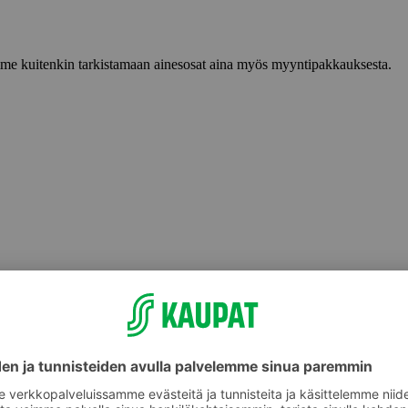
lemme kuitenkin tarkistamaan ainesosat aina myös myyntipakkauksesta.