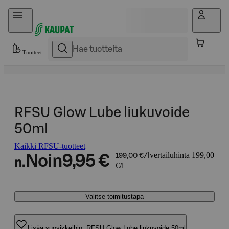
Hyppää sisältöön
Tuotteet
RFSU Glow Lube liukuvoide
50ml
Kaikki RFSU-tuotteet
vertailuhinta 199,00
Noin
9,95 €
199,00 €/l
n.
€/l
Valitse toimitustapa
Lisää suosikkeihin, RFSU Glow Lube liukuvoide 50ml