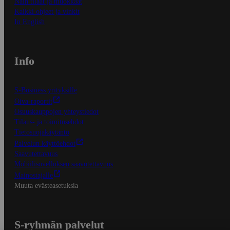
Näin tilaat ja muokkaat
Kaikki ohjeet ja vinkit
In English
Info
S-Business yrityksille
Oiva-raportit
Osuuskauppojen yhteystiedot
Tilaus- ja toimitusehdot
Tietosuojakäytäntö
Palvelun käyttöehdot
Saavutettavuus
Mobiilisovelluksen saavutettavuus
Mainostajalle
Muuta evästeasetuksia
S-ryhmän palvelut