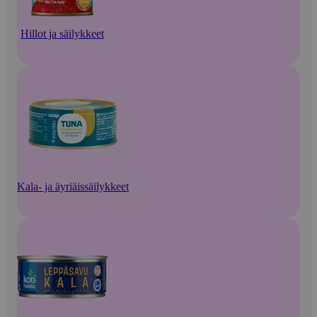
Hillot ja säilykkeet
Kala- ja äyriäissäilykkeet