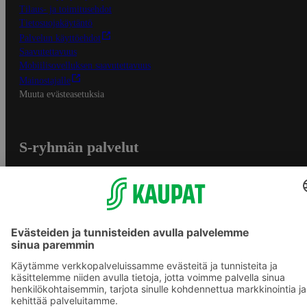
Tilaus- ja toimitusehdot
Tietosuojakäytäntö
Palvelun käyttöehdot
Saavutettavuus
Mobiilisovelluksen saavutettavuus
Mainostajalle
Muuta evästeasetuksia
S-ryhmän palvelut
S-ryhmä
Asiakasomistajuus
Yhteishyvä Ruoka -sovellus
S-ostoslista -sovellus
Prisma.fi
Sokos.fi
S-Pankki
Yhteishyvä