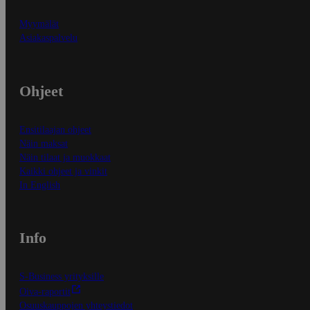
Myymälät
Asiakaspalvelu
Ohjeet
Ensitilaajan ohjeet
Näin maksat
Näin tilaat ja muokkaat
Kaikki ohjeet ja vinkit
In English
Info
S-Business yrityksille
Oiva-raportit
Osuuskauppojen yhteystiedot