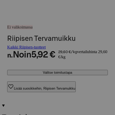
Ei valikoimassa
Riipisen Tervamuikku
Kaikki Riipisen-tuotteet
vertailuhinta 29,60
Noin
5,92 €
29,60 €/kg
n.
€/kg
Valitse toimitustapa
Lisää suosikkeihin, Riipisen Tervamuikku