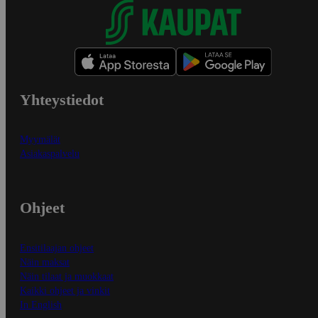
Yhteystiedot
Myymälät
Asiakaspalvelu
Ohjeet
Ensitilaajan ohjeet
Näin maksat
Näin tilaat ja muokkaat
Kaikki ohjeet ja vinkit
In English