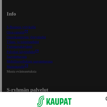
Info
S-Business yrityksille
Oiva-raportit
Osuuskauppojen yhteystiedot
Tilaus- ja toimitusehdot
Tietosuojakäytäntö
Palvelun käyttöehdot
Saavutettavuus
Mobiilisovelluksen saavutettavuus
Mainostajalle
Muuta evästeasetuksia
S-ryhmän palvelut
S-ryhmä