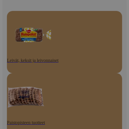
Leivät, keksit ja leivonnaiset
Paistopisteen tuotteet