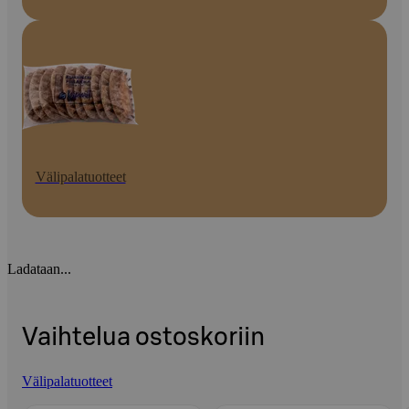
Välipalatuotteet
Ladataan...
Vaihtelua ostoskoriin
Välipalatuotteet
Ohita listaus