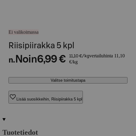
Ei valikoimassa
Riisipiirakka 5 kpl
vertailuhinta 11,10
Noin
6,99 €
11,10 €/kg
n.
€/kg
Valitse toimitustapa
Lisää suosikkeihin, Riisipiirakka 5 kpl
Tuotetiedot