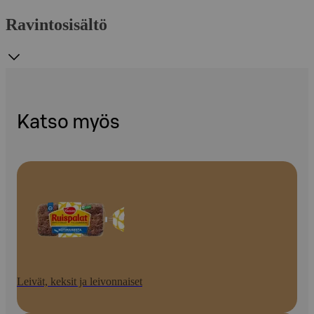
Ravintosisältö
Katso myös
Leivät, keksit ja leivonnaiset