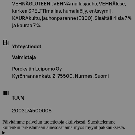
VEHNÄGLUTEENI, VEHNÄmallasjauho, VEHNÄlese,
karkea SPELTTImallas, humalaöljy, entsyymi],
KAURAkuitu, jauhonparanne (E300). Sisältää riisiä 7 %
ja kauraa 7 %.
Yhteystiedot
Valmistaja
Porokylän Leipomo Oy
Kyrönrannankatu 2, 75500, Nurmes, Suomi
EAN
2003174500008
Päivitämme palvelun tuotetietoja aktiivisesti. Suosittelemme
kuitenkin tarkistamaan ainesosat aina myös myyntipakkauksesta.