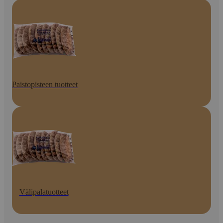
Paistopisteen tuotteet
Välipalatuotteet