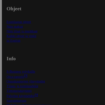
Ohjeet
Ensitilaajan ohjeet
Näin maksat
Näin tilaat ja muokkaat
Kaikki ohjeet ja vinkit
In English
Info
S-Business yrityksille
Oiva-raportit
Osuuskauppojen yhteystiedot
Tilaus- ja toimitusehdot
Tietosuojakäytäntö
Palvelun käyttöehdot
Saavutettavuus