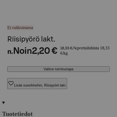
Ei valikoimassa
Riisipyörö lakt.
vertailuhinta 18,33
Noin
2,20 €
18,33 €/kg
n.
€/kg
Valitse toimitustapa
Lisää suosikkeihin, Riisipyörö lakt.
Tuotetiedot