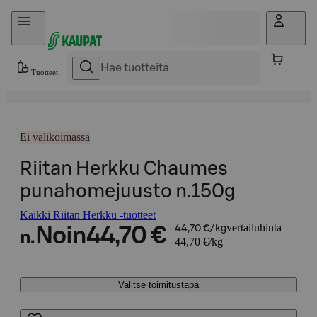
Hyppää sisältöön
Tuotteet
Ei valikoimassa
Riitan Herkku Chaumes
punahomejuusto n.150g
Kaikki Riitan Herkku -tuotteet
vertailuhinta
Noin
44,70 €
44,70 €/kg
n.
44,70 €/kg
Valitse toimitustapa