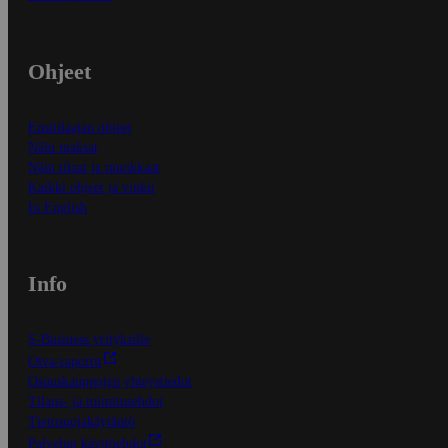
Ohjeet
Ensitilaajan ohjeet
Näin maksat
Näin tilaat ja muokkaat
Kaikki ohjeet ja vinkit
In English
Info
S-Business yrityksille
Oiva-raportit
Osuuskauppojen yhteystiedot
Tilaus- ja toimitusehdot
Tietosuojakäytäntö
Palvelun käyttöehdot