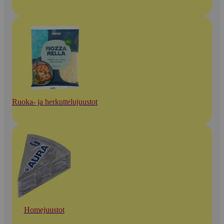
Ruoka- ja herkuttelujuustot
Homejuustot