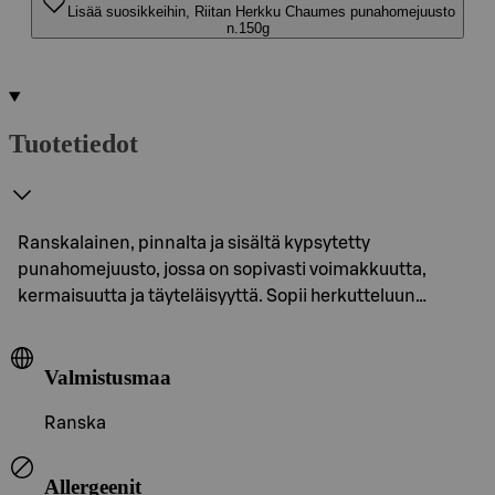
Lisää suosikkeihin, Riitan Herkku Chaumes punahomejuusto
n.150g
Tuotetiedot
Ranskalainen, pinnalta ja sisältä kypsytetty
punahomejuusto, jossa on sopivasti voimakkuutta,
kermaisuutta ja täyteläisyyttä. Sopii herkutteluun…
Valmistusmaa
Ranska
Allergeenit