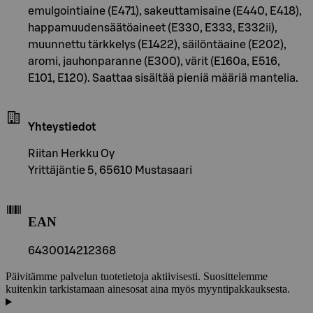
emulgointiaine (E471), sakeuttamisaine (E440, E418),
happamuudensäätöaineet (E330, E333, E332ii),
muunnettu tärkkelys (E1422), säilöntäaine (E202),
aromi, jauhonparanne (E300), värit (E160a, E516,
E101, E120). Saattaa sisältää pieniä määriä mantelia.
Yhteystiedot
Riitan Herkku Oy
Yrittäjäntie 5, 65610 Mustasaari
EAN
6430014212368
Päivitämme palvelun tuotetietoja aktiivisesti. Suosittelemme
kuitenkin tarkistamaan ainesosat aina myös myyntipakkauksesta.