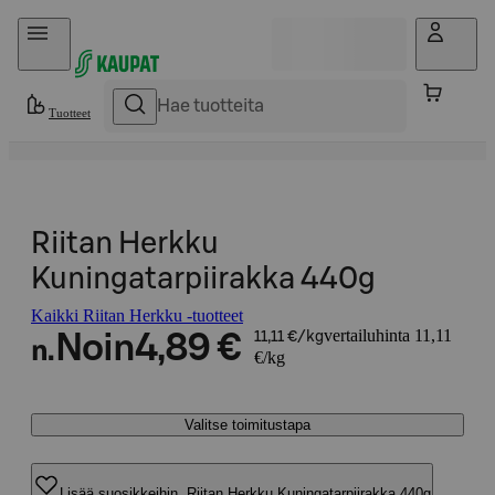
Hyppää sisältöön
Tuotteet
Riitan Herkku
Kuningatarpiirakka 440g
Kaikki Riitan Herkku -tuotteet
vertailuhinta 11,11
Noin
4,89 €
11,11 €/kg
n.
€/kg
Valitse toimitustapa
Lisää suosikkeihin, Riitan Herkku Kuningatarpiirakka 440g