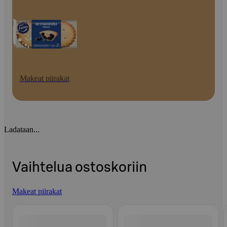
Makeat piirakat
Ladataan...
Vaihtelua ostoskoriin
Makeat piirakat
Ohita listaus