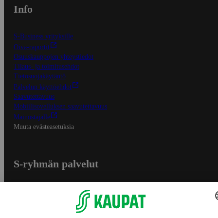
Info
S-Business yrityksille
Oiva-raportit
Osuuskauppojen yhteystiedot
Tilaus- ja toimitusehdot
Tietosuojakäytäntö
Palvelun käyttöehdot
Saavutettavuus
Mobiilisovelluksen saavutettavuus
Mainostajalle
Muuta evästeasetuksia
S-ryhmän palvelut
S-ryhmä
Asiakasomistajuus
Yhteishyvä Ruoka -sovellus