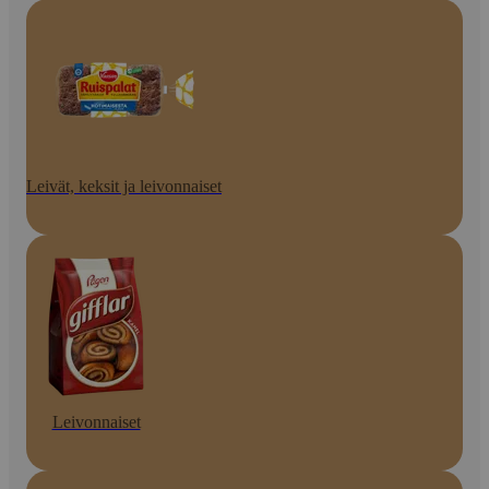
Leivät, keksit ja leivonnaiset
Leivonnaiset