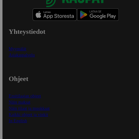
Yhteystiedot
Myymälät
Asiakaspalvelu
Ohjeet
Ensitilaajan ohjeet
Näin maksat
Näin tilaat ja muokkaat
Kaikki ohjeet ja vinkit
In English