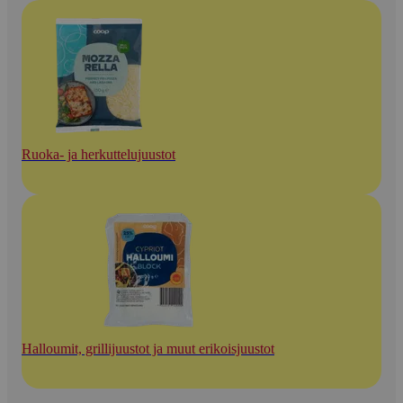
Ruoka- ja herkuttelujuustot
Halloumit, grillijuustot ja muut erikoisjuustot