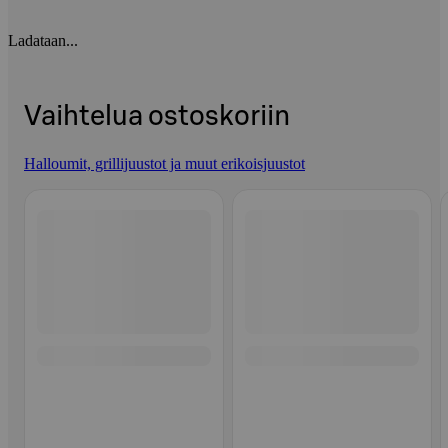
Ladataan...
Vaihtelua ostoskoriin
Halloumit, grillijuustot ja muut erikoisjuustot
Ohita listaus