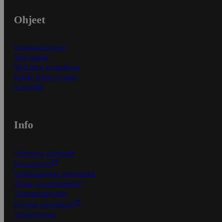
Ohjeet
Ensitilaajan ohjeet
Näin maksat
Näin tilaat ja muokkaat
Kaikki ohjeet ja vinkit
In English
Info
S-Business yrityksille
Oiva-raportit
Osuuskauppojen yhteystiedot
Tilaus- ja toimitusehdot
Tietosuojakäytäntö
Palvelun käyttöehdot
Saavutettavuus