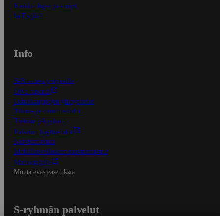
Kaikki ohjeet ja vinkit
In English
Info
S-Business yrityksille
Oiva-raportit
Osuuskauppojen yhteystiedot
Tilaus- ja toimitusehdot
Tietosuojakäytäntö
Palvelun käyttöehdot
Saavutettavuus
Mobiilisovelluksen saavutettavuus
Mainostajalle
Muuta evästeasetuksia
S-ryhmän palvelut