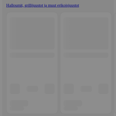
Halloumit, grillijuustot ja muut erikoisjuustot
Ohita listaus