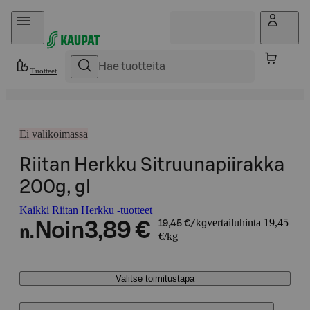
Hyppää sisältöön
Tuotteet
Ei valikoimassa
Riitan Herkku Sitruunapiirakka
200g, gl
Kaikki Riitan Herkku -tuotteet
vertailuhinta 19,45
Noin
3,89 €
19,45 €/kg
n.
€/kg
Valitse toimitustapa