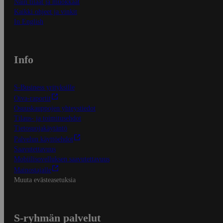
Näin tilaat ja muokkaat
Kaikki ohjeet ja vinkit
In English
Info
S-Business yrityksille
Oiva-raportit
Osuuskauppojen yhteystiedot
Tilaus- ja toimitusehdot
Tietosuojakäytäntö
Palvelun käyttöehdot
Saavutettavuus
Mobiilisovelluksen saavutettavuus
Mainostajalle
Muuta evästeasetuksia
S-ryhmän palvelut