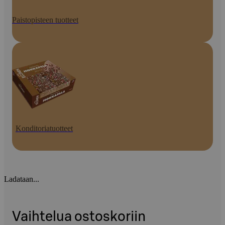
Paistopisteen tuotteet
Konditoriatuotteet
Ladataan...
Vaihtelua ostoskoriin