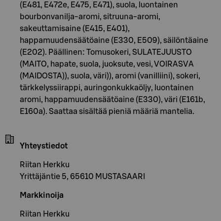
(E481, E472e, E475, E471), suola, luontainen
bourbonvanilja-aromi, sitruuna-aromi,
sakeuttamisaine (E415, E401),
happamuudensäätöaine (E330, E509), säilöntäaine
(E202). Päällinen: Tomusokeri, SULATEJUUSTO
(MAITO, hapate, suola, juoksute, vesi, VOIRASVA
(MAIDOSTA)), suola, väri)), aromi (vanilliini), sokeri,
tärkkelyssiirappi, auringonkukkaöljy, luontainen
aromi, happamuudensäätöaine (E330), väri (E161b,
E160a). Saattaa sisältää pieniä määriä mantelia.
Yhteystiedot
Riitan Herkku
Yrittäjäntie 5, 65610 MUSTASAARI
Markkinoija
Riitan Herkku