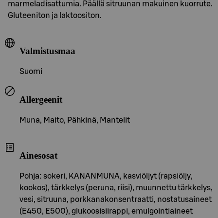
marmeladisattumia. Päällä sitruunan makuinen kuorrute.
Gluteeniton ja laktoositon.
Valmistusmaa
Suomi
Allergeenit
Muna, Maito, Pähkinä, Mantelit
Ainesosat
Pohja: sokeri, KANANMUNA, kasviöljyt (rapsiöljy,
kookos), tärkkelys (peruna, riisi), muunnettu tärkkelys,
vesi, sitruuna, porkkanakonsentraatti, nostatusaineet
(E450, E500), glukoosisiirappi, emulgointiaineet