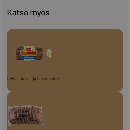
Katso myös
Leivät, keksit ja leivonnaiset