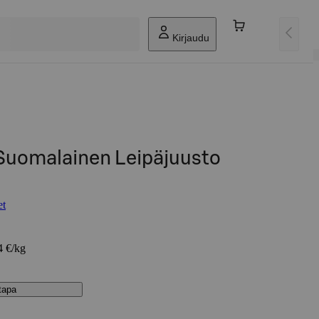
Kirjaudu
 Suomalainen Leipäjuusto
et
4 €/kg
stapa