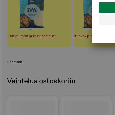
Juustot, tofut ja kasvipohjaiset
Ruoka- ja herkuttelujuust
Ladataan...
Vaihtelua ostoskoriin
Ohita listaus