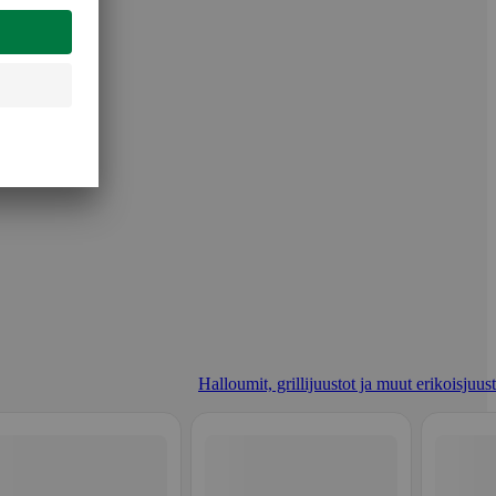
Halloumit, grillijuustot ja muut erikoisjuus