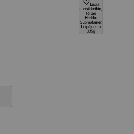
Lisää
suosikkeihin,
Riitan
Herkku
Suomalainen
Leipäjuusto
335g