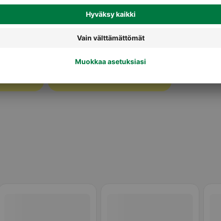
Halloumit, grillijuustot ja muut
ot
erikoisjuustot