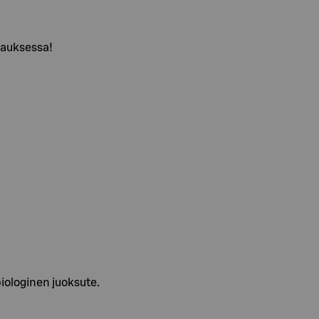
kauksessa!
iologinen juoksute.