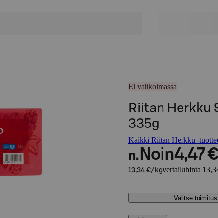
Ei valikoimassa
Riitan Herkku
335g
Kaikki Riitan Herkku -tuotte
Noin
4,47 €
n.
vertailuhinta 13,3
13,34 €/kg
Valitse toimitu