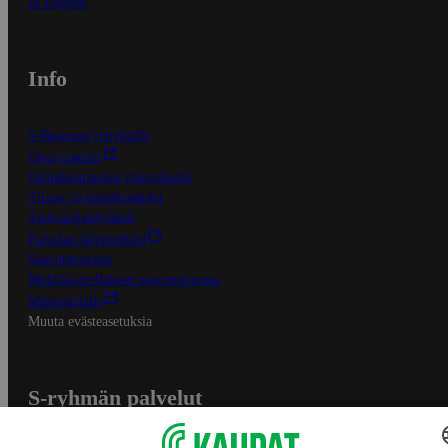
In English
Info
S-Business yrityksille
Oiva-raportit
Osuuskauppojen yhteystiedot
Tilaus- ja toimitusehdot
Tietosuojakäytäntö
Palvelun käyttöehdot
Saavutettavuus
Mobiilisovelluksen saavutettavuus
Mainostajalle
Muuta evästeasetuksia
S-ryhmän palvelut