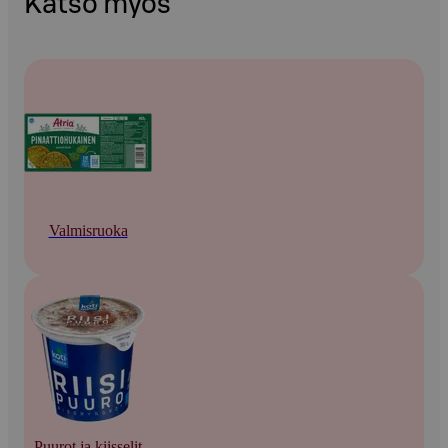
Katso myös
Valmisruoka
Puurot ja kiisselit