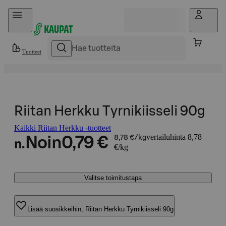
Hyppää sisältöön
Tuotteet
Riitan Herkku Tyrnikiisseli 90g
Kaikki Riitan Herkku -tuotteet
vertailuhinta 8,78
Noin
0,79 €
8,78 €/kg
n.
€/kg
Valitse toimitustapa
Lisää suosikkeihin, Riitan Herkku Tyrnikiisseli 90g