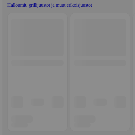
Halloumit, grillijuustot ja muut erikoisjuustot
Ohita listaus