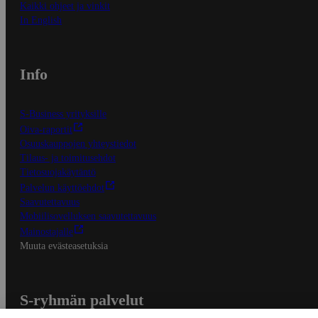
Kaikki ohjeet ja vinkit
In English
Info
S-Business yrityksille
Oiva-raportit
Osuuskauppojen yhteystiedot
Tilaus- ja toimitusehdot
Tietosuojakäytäntö
Palvelun käyttöehdot
Saavutettavuus
Mobiilisovelluksen saavutettavuus
Mainostajalle
Muuta evästeasetuksia
S-ryhmän palvelut