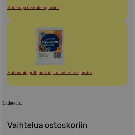
Ruoka- ja herkuttelujuustot
Halloumit, grillijuustot ja muut erikoisjuustot
Ladataan...
Vaihtelua ostoskoriin