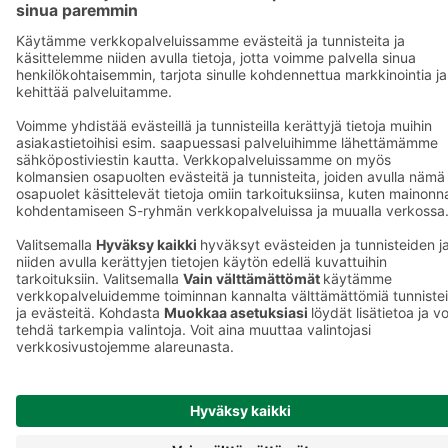
Asiakasomistajuus
Yhteishyvä Ruoka -sovellus
S-ostoslista -sovellus
Prisma.fi
Sokos.fi
S-Pankki
Yhteishyvä
Sokos Hotels
Raflaamo
F
© SOK, Fleminginkatu 34 / PL1, 00088 S-Ryhmä