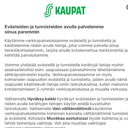
S-ryhmä
Asiakasomistajuus
Yhteishyvä Ruoka -sovellus
S-ostoslista -sovellus
Prisma.fi
Sokos.fi
S-Pankki
Yhteishyvä
Sokos Hotels
Raflaamo
F
© SOK, Fleminginkatu 34 / PL1, 00088 S-Ryhmä