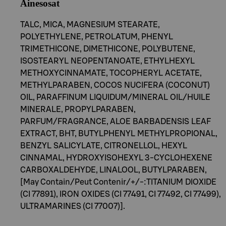
Ainesosat
TALC, MICA, MAGNESIUM STEARATE,
POLYETHYLENE, PETROLATUM, PHENYL
TRIMETHICONE, DIMETHICONE, POLYBUTENE,
ISOSTEARYL NEOPENTANOATE, ETHYLHEXYL
METHOXYCINNAMATE, TOCOPHERYL ACETATE,
METHYLPARABEN, COCOS NUCIFERA (COCONUT)
OIL, PARAFFINUM LIQUIDUM/MINERAL OIL/HUILE
MINERALE, PROPYLPARABEN,
PARFUM/FRAGRANCE, ALOE BARBADENSIS LEAF
EXTRACT, BHT, BUTYLPHENYL METHYLPROPIONAL,
BENZYL SALICYLATE, CITRONELLOL, HEXYL
CINNAMAL, HYDROXYISOHEXYL 3-CYCLOHEXENE
CARBOXALDEHYDE, LINALOOL, BUTYLPARABEN,
[May Contain/Peut Contenir/+/-:TITANIUM DIOXIDE
(CI 77891), IRON OXIDES (CI 77491, CI 77492, CI 77499),
ULTRAMARINES (CI 77007)].