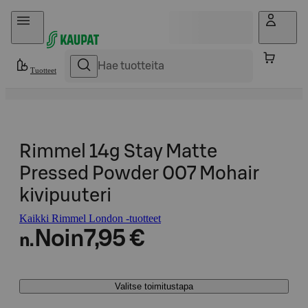
Hyppää sisältöön
Tuotteet
Rimmel 14g Stay Matte
Pressed Powder 007 Mohair
kivipuuteri
Kaikki Rimmel London -tuotteet
Noin
7,95 €
n.
Valitse toimitustapa