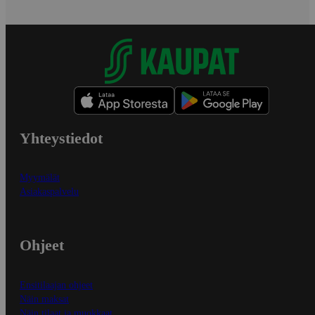
Yhteystiedot
Myymälät
Asiakaspalvelu
Ohjeet
Ensitilaajan ohjeet
Näin maksat
Näin tilaat ja muokkaat