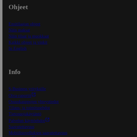
Ohjeet
Ensitilaajan ohjeet
Näin maksat
Näin tilaat ja muokkaat
Kaikki ohjeet ja vinkit
In English
Info
S-Business yrityksille
Oiva-raportit
Osuuskauppojen yhteystiedot
Tilaus- ja toimitusehdot
Tietosuojakäytäntö
Palvelun käyttöehdot
Saavutettavuus
Mobiilisovelluksen saavutettavuus