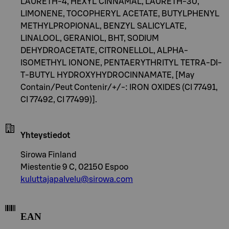
LAURETH-4, HEXYL CINNAMAL, LAURETH-30,
LIMONENE, TOCOPHERYL ACETATE, BUTYLPHENYL
METHYLPROPIONAL, BENZYL SALICYLATE,
LINALOOL, GERANIOL, BHT, SODIUM
DEHYDROACETATE, CITRONELLOL, ALPHA-
ISOMETHYL IONONE, PENTAERYTHRITYL TETRA-DI-
T-BUTYL HYDROXYHYDROCINNAMATE, [May
Contain/Peut Contenir/+/-: IRON OXIDES (CI 77491,
CI 77492, CI 77499)].
Yhteystiedot
Sirowa Finland
Miestentie 9 C, 02150 Espoo
kuluttajapalvelu@sirowa.com
EAN