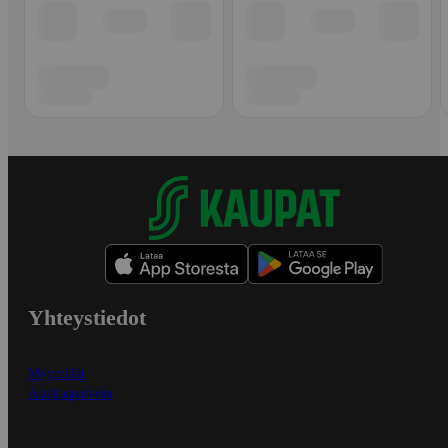
Yhteystiedot
Myymälät
Asiakaspalvelu