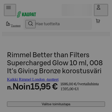
Hyppää sisältöön
Tuotteet
Rimmel Better than Filters
Supercharged Glow 10 ml, 008
It's Giving Bronze korostusväri
Kaikki Rimmel London -tuotteet
vertailuhinta
Noin
15,95 €
1595,00 €/l
n.
1595,00 €/l
Valitse toimitustapa