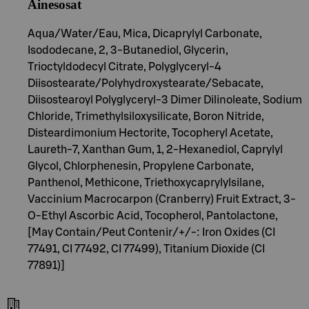
Ainesosat
Aqua/Water/Eau, Mica, Dicaprylyl Carbonate,
Isododecane, 2, 3-Butanediol, Glycerin,
Trioctyldodecyl Citrate, Polyglyceryl-4
Diisostearate/Polyhydroxystearate/Sebacate,
Diisostearoyl Polyglyceryl-3 Dimer Dilinoleate, Sodium
Chloride, Trimethylsiloxysilicate, Boron Nitride,
Disteardimonium Hectorite, Tocopheryl Acetate,
Laureth-7, Xanthan Gum, 1, 2-Hexanediol, Caprylyl
Glycol, Chlorphenesin, Propylene Carbonate,
Panthenol, Methicone, Triethoxycaprylylsilane,
Vaccinium Macrocarpon (Cranberry) Fruit Extract, 3-
O-Ethyl Ascorbic Acid, Tocopherol, Pantolactone,
[May Contain/Peut Contenir/+/-: Iron Oxides (CI
77491, CI 77492, CI 77499), Titanium Dioxide (CI
77891)]