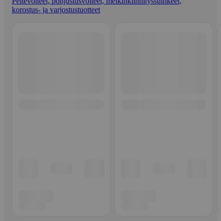
Peitevoiteet, pohjustusvoiteet, meikinkiinnityssuihkeet,
korostus- ja varjostustuotteet
Ohita listaus