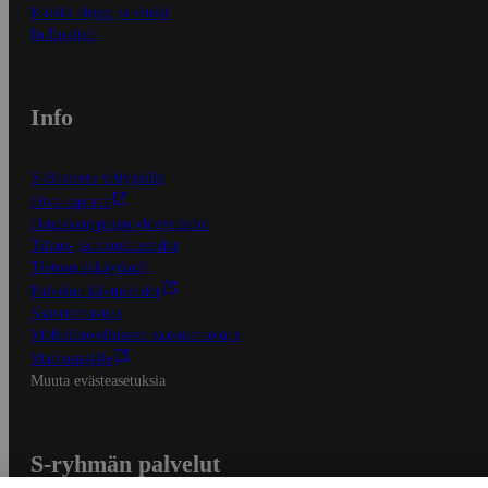
Kaikki ohjeet ja vinkit
In English
Info
S-Business yrityksille
Oiva-raportit
Osuuskauppojen yhteystiedot
Tilaus- ja toimitusehdot
Tietosuojakäytäntö
Palvelun käyttöehdot
Saavutettavuus
Mobiilisovelluksen saavutettavuus
Mainostajalle
Muuta evästeasetuksia
S-ryhmän palvelut