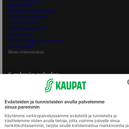
Oiva-raportit
Osuuskauppojen yhteystiedot
Tilaus- ja toimitusehdot
Tietosuojakäytäntö
Palvelun käyttöehdot
Saavutettavuus
Mobiilisovelluksen saavutettavuus
Mainostajalle
Muuta evästeasetuksia
S-ryhmän palvelut
S-ryhmä
Asiakasomistajuus
Yhteishyvä Ruoka -sovellus
S-ostoslista -sovellus
Prisma.fi
Sokos.fi
S-Pankki