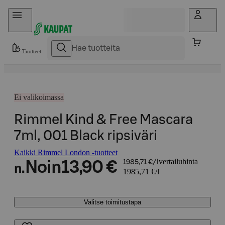
Hyppää sisältöön
Tuotteet
Ei valikoimassa
Rimmel Kind & Free Mascara
7ml, 001 Black ripsiväri
Kaikki Rimmel London -tuotteet
vertailuhinta
Noin
13,90 €
1985,71 €/l
n.
1985,71 €/l
Valitse toimitustapa