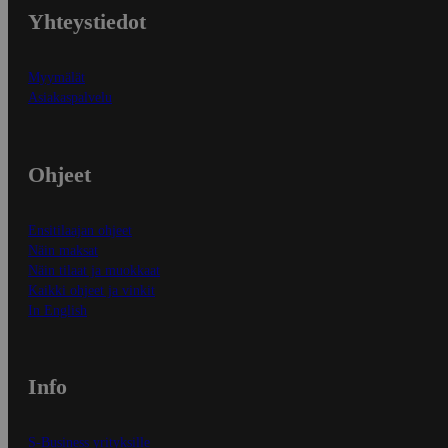
Yhteystiedot
Myymälät
Asiakaspalvelu
Ohjeet
Ensitilaajan ohjeet
Näin maksat
Näin tilaat ja muokkaat
Kaikki ohjeet ja vinkit
In English
Info
S-Business yrityksille