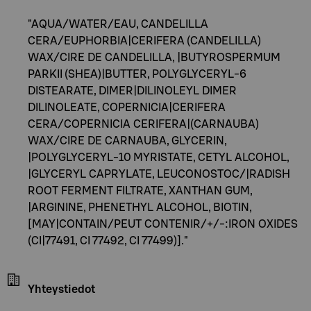
"AQUA/WATER/EAU, CANDELILLA
CERA/EUPHORBIA|CERIFERA (CANDELILLA)
WAX/CIRE DE CANDELILLA, |BUTYROSPERMUM
PARKII (SHEA)|BUTTER, POLYGLYCERYL-6
DISTEARATE, DIMER|DILINOLEYL DIMER
DILINOLEATE, COPERNICIA|CERIFERA
CERA/COPERNICIA CERIFERA|(CARNAUBA)
WAX/CIRE DE CARNAUBA, GLYCERIN,
|POLYGLYCERYL-10 MYRISTATE, CETYL ALCOHOL,
|GLYCERYL CAPRYLATE, LEUCONOSTOC/|RADISH
ROOT FERMENT FILTRATE, XANTHAN GUM,
|ARGININE, PHENETHYL ALCOHOL, BIOTIN,
[MAY|CONTAIN/PEUT CONTENIR/+/-:IRON OXIDES
(CI|77491, CI 77492, CI 77499)]."
Yhteystiedot