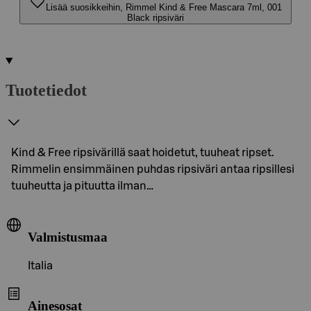
Lisää suosikkeihin, Rimmel Kind & Free Mascara 7ml, 001
Black ripsiväri
Tuotetiedot
Kind & Free ripsivärillä saat hoidetut, tuuheat ripset.
Rimmelin ensimmäinen puhdas ripsiväri antaa ripsillesi
tuuheutta ja pituutta ilman…
Valmistusmaa
Italia
Ainesosat