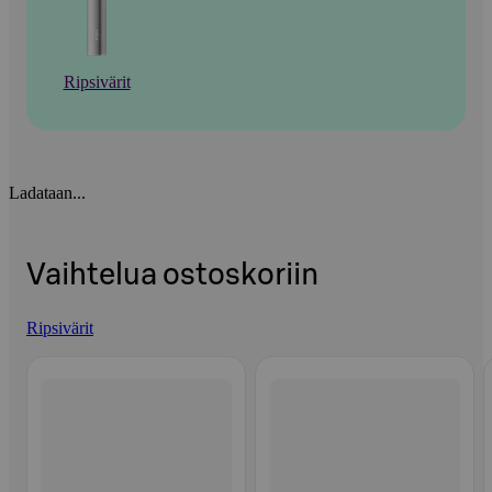
Ripsivärit
Ladataan...
Vaihtelua ostoskoriin
Ripsivärit
Ohita listaus