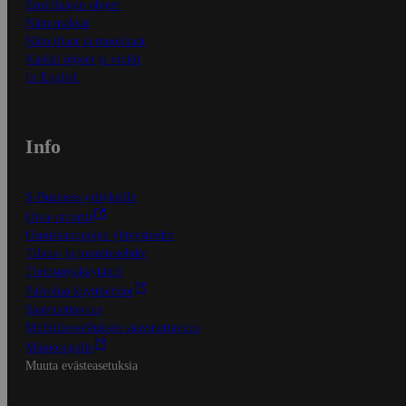
Ensitilaajan ohjeet
Näin maksat
Näin tilaat ja muokkaat
Kaikki ohjeet ja vinkit
In English
Info
S-Business yrityksille
Oiva-raportit
Osuuskauppojen yhteystiedot
Tilaus- ja toimitusehdot
Tietosuojakäytäntö
Palvelun käyttöehdot
Saavutettavuus
Mobiilisovelluksen saavutettavuus
Mainostajalle
Muuta evästeasetuksia