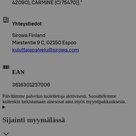
42090), CARMINE (CI 75470)]."
Yhteystiedot
Sirowa Finland
Miestentie 9 C, 02150 Espoo
kuluttajapalvelu@sirowa.com
EAN
3616301237006
Päivitämme palvelun tuotetietoja aktiivisesti. Suosittelemme
kuitenkin tarkistamaan ainesosat aina myös myyntipakkauksesta.
Sijainti myymälässä