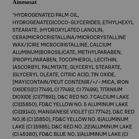
Ainesosat
"HYDROGENATED PALM OIL,
HYDROGENATED|COCO-GLYCERIDES, ETHYLHEXYL
STEARATE, |HYDROXYLATED LANOLIN,
CERA|MICROCRISTALLINA/MICROCRYSTALLINE
WAX/|CIRE MICROCRISTALLINE, CALCIUM
ALUMINUM|BOROSILICATE, METHYLPARABEN,
|PROPYLPARABEN, TOCOPHEROL, LECITHIN,
|ASCORBYL PALMITATE, GLYCERYL STEARATE,
|GLYCERYL OLEATE, CITRIC ACID, TIN OXIDE,
[MAY|CONTAIN/PEUT CONTENIR/+/-:MICA, IRON
OXIDES|(CI 77491, CI 77492, CI 77499), TITANIUM
DIOXIDE (CI|77891), D&C RED NO. 7 CALCIUM LAKE
(CI|15850), FD&C YELLOW NO. 5 ALUMINUM LAKE
(CI|19140), MANGANESE VIOLET (CI 77742), D&C RED
NO.|6 (CI 15850), FD&C YELLOW NO. 6|ALUMINUM
LAKE (CI 15985), D&C RED NO. 22|ALUMINUM LAKE
(CI 45380), FD&C BLUE NO. 1|ALUMINUM LAKE (CI