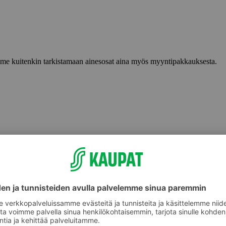
lemme kuitenkin tarkistamaan ainesosat aina myös myyntipakkauksesta.