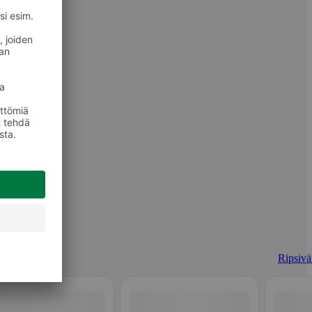
Ripsivär