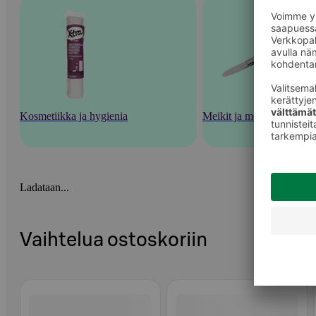
Kosmetiikka ja hygienia
Meikit ja meikkaustarvik
Ladataan...
Vaihtelua ostoskoriin
Ohita listaus