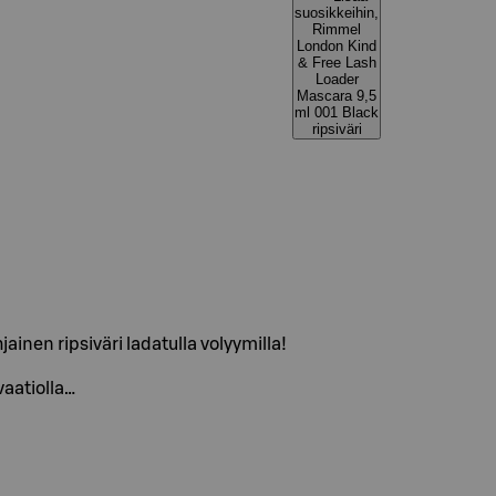
suosikkeihin,
Rimmel
London Kind
& Free Lash
Loader
Mascara 9,5
ml 001 Black
ripsiväri
ainen ripsiväri ladatulla volyymilla!
vaatiolla…