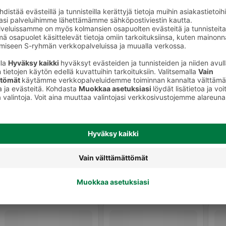
keet
Ripsivärit