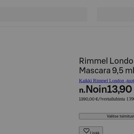
Rimmel London
Mascara 9,5 ml
Kaikki Rimmel London -tuot
Noin
13,90
n.
vertailuhinta 139
1390,00 €/l
Valitse toimitu
Lisää