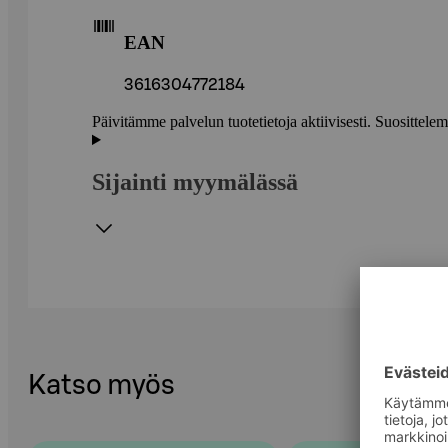
EAN
3616304772184
Päivitämme palvelun tuotetietoja aktiivisesti. Suositte
Sijainti myymälässä
Katso myös