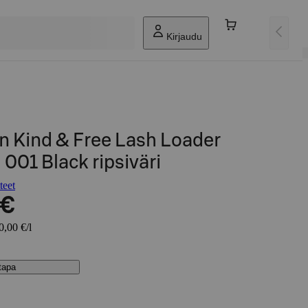
Kirjaudu
 Kind & Free Lash Loader
 001 Black ripsiväri
teet
 €
0,00 €/l
stapa