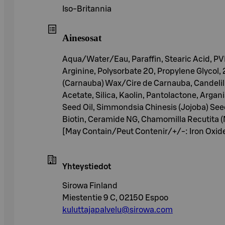
Iso-Britannia
Ainesosat
Aqua/Water/Eau, Paraffin, Stearic Acid, PVP
Arginine, Polysorbate 20, Propylene Glycol,
(Carnauba) Wax/Cire de Carnauba, Candelilla
Acetate, Silica, Kaolin, Pantolactone, Argani
Seed Oil, Simmondsia Chinesis (Jojoba) Seed 
Biotin, Ceramide NG, Chamomilla Recutita (M
[May Contain/Peut Contenir/+/-: Iron Oxides
Yhteystiedot
Sirowa Finland
Miestentie 9 C, 02150 Espoo
kuluttajapalvelu@sirowa.com