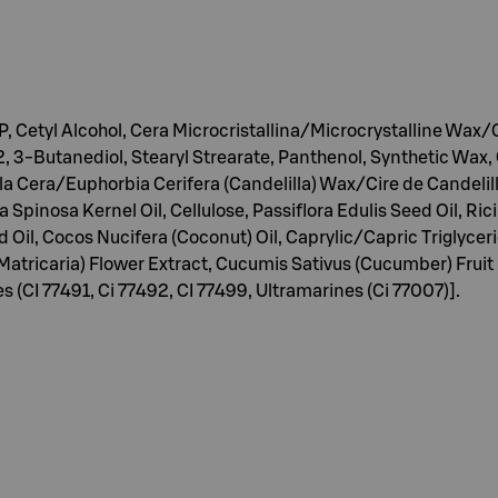
, Cetyl Alcohol, Cera Microcristallina/Microcrystalline Wax/
 2, 3-Butanediol, Stearyl Strearate, Panthenol, Synthetic Wax
 Cera/Euphorbia Cerifera (Candelilla) Wax/Cire de Candelilla
a Spinosa Kernel Oil, Cellulose, Passiflora Edulis Seed Oil, R
Oil, Cocos Nucifera (Coconut) Oil, Caprylic/Capric Triglyceri
atricaria) Flower Extract, Cucumis Sativus (Cucumber) Fruit E
 (CI 77491, Ci 77492, CI 77499, Ultramarines (Ci 77007)].