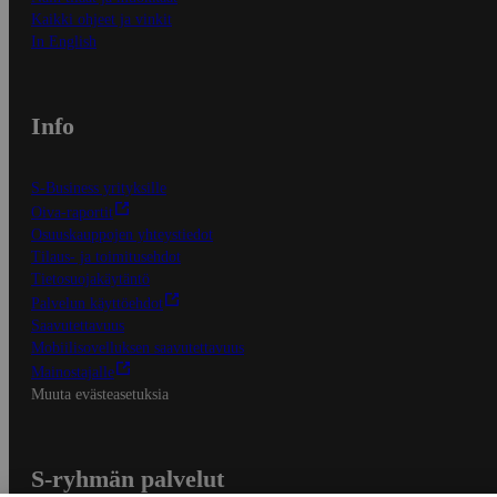
Kaikki ohjeet ja vinkit
In English
Info
S-Business yrityksille
Oiva-raportit
Osuuskauppojen yhteystiedot
Tilaus- ja toimitusehdot
Tietosuojakäytäntö
Palvelun käyttöehdot
Saavutettavuus
Mobiilisovelluksen saavutettavuus
Mainostajalle
Muuta evästeasetuksia
S-ryhmän palvelut