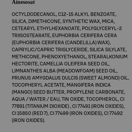
Ainesosat
OCTYLDODECANOL, C12-15 ALKYL BENZOATE,
SILICA, DIMETHICONE, SYNTHETIC WAX, MICA,
CETEARYL ETHYLHEXANOATE, POLYGLYCERYL-2
TRIISOSTEARATE, EUPHORBIA CERIFERA CERA
(EUPHORBIA CERIFERA (CANDELILLA) WAX),
CAPRYLIC/CAPRIC TRIGLYCERIDE, SILICA SILYLATE,
METHICONE, PHENOXYETHANOL, STEARALKONIUM
HECTORITE, CAMELLIA OLEIFERA SEED OIL,
LIMNANTHES ALBA (MEADOWFOAM) SEED OIL,
PRUNUS AMYGDALUS DULCIS (SWEET ALMOND) OIL,
TOCOPHERYL ACETATE, MANGIFERA INDICA
(MANGO) SEED BUTTER, PROPYLENE CARBONATE,
AQUA / WATER / EAU, TIN OXIDE, TOCOPHEROL, CI
77891 (TITANIUM DIOXIDE) , CI 77491 (IRON OXIDES),
CI 15850 (RED 7), CI 77499 (IRON OXIDES), CI 77492
(IRON OXIDES).