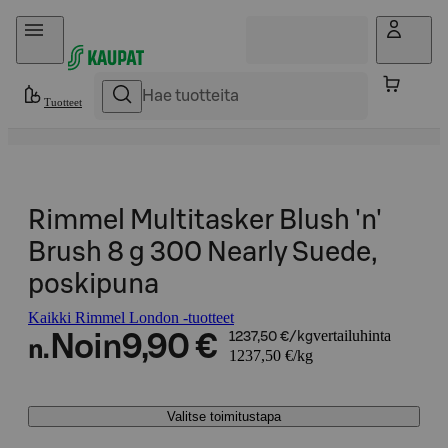
Hyppää sisältöön
Tuotteet
Rimmel Multitasker Blush 'n'
Brush 8 g 300 Nearly Suede,
poskipuna
Kaikki Rimmel London -tuotteet
vertailuhinta
Noin
9,90 €
1237,50 €/kg
n.
1237,50 €/kg
Valitse toimitustapa