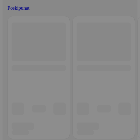
Poskipunat
Ohita listaus