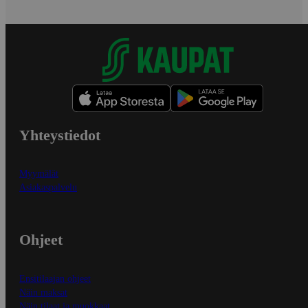
Yhteystiedot
Myymälät
Asiakaspalvelu
Ohjeet
Ensitilaajan ohjeet
Näin maksat
Näin tilaat ja muokkaat