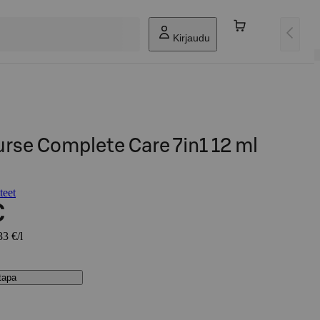
Kirjaudu
rse Complete Care 7in1 12 ml
teet
€
33 €/l
stapa