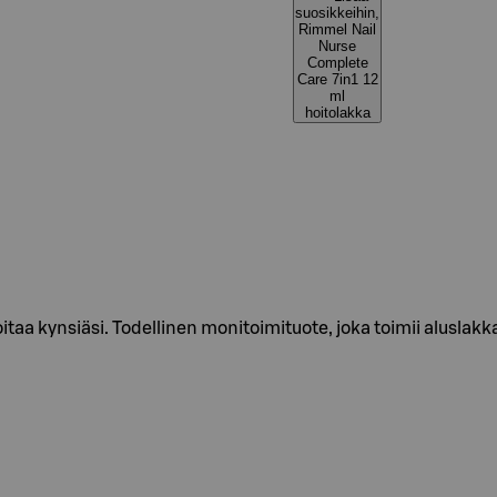
suosikkeihin,
Rimmel Nail
Nurse
Complete
Care 7in1 12
ml
hoitolakka
oitaa kynsiäsi. Todellinen monitoimituote, joka toimii aluslak