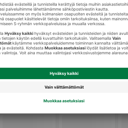
to
Kynsienhoitotuotteet