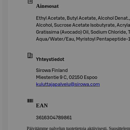
Ainesosat
Ethyl Acetate, Butyl Acetate, Alcohol Denat.
Alcohol, Sucrose Acetate Isobutyrate, Acryl
Gratissima (Avocado) Oil, Sodium Chloride, 
Aqua/Water/Eau, Myristoyl Pentapeptide-17,
Yhteystiedot
Sirowa Finland
Miestentie 9 C, 02150 Espoo
kuluttajapalvelu@sirowa.com
EAN
3616304789861
Päivitämme palvelun tuotetietoja aktiivisesti. Suositte