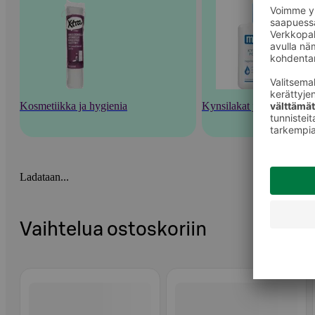
Kosmetiikka ja hygienia
Kynsilakat ja kynsienhoi
Ladataan...
Vaihtelua ostoskoriin
Ohita listaus