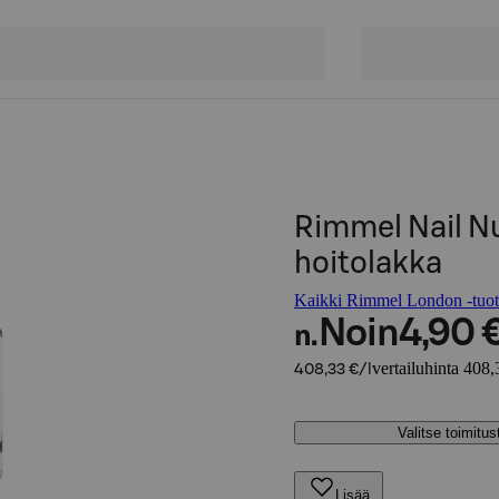
Rimmel Nail Nu
hoitolakka
Kaikki Rimmel London -tuot
Noin
4,90 
n.
vertailuhinta 408,
408,33 €/l
Valitse toimitu
Lisää