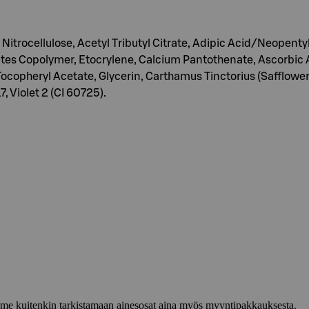
, Nitrocellulose, Acetyl Tributyl Citrate, Adipic Acid/Neopent
ates Copolymer, Etocrylene, Calcium Pantothenate, Ascorbic Ac
Tocopheryl Acetate, Glycerin, Carthamus Tinctorius (Safflower
 Violet 2 (CI 60725).
lemme kuitenkin tarkistamaan ainesosat aina myös myyntipakkauksesta.