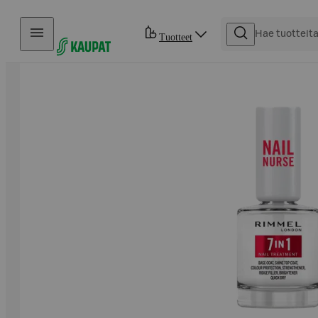
Hyppää sisältöön
Tuotteet