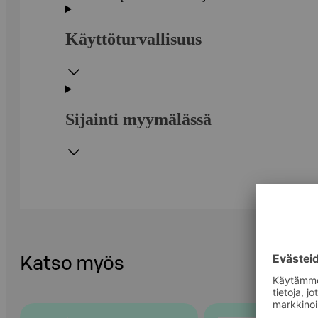
Käyttöturvallisuus
Sijainti myymälässä
Katso myös