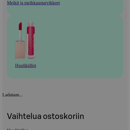
Meikit ja meikkaustarvikkeet
Huulikiillot
Ladataan...
Vaihtelua ostoskoriin