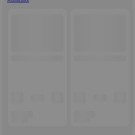
Huulikiillot
Ohita listaus