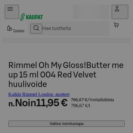
Hyppää sisältöön
Tuotteet
Rimmel Oh My Gloss!Butter me
up 15 ml 004 Red Velvet
huulivoide
Kaikki Rimmel London -tuotteet
vertailuhinta
Noin
11,95 €
796,67 €/l
n.
796,67 €/l
Valitse toimitustapa