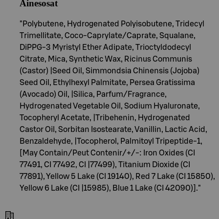
Ainesosat
"Polybutene, Hydrogenated Polyisobutene, Tridecyl
Trimellitate, Coco-Caprylate/Caprate, Squalane,
DiPPG-3 Myristyl Ether Adipate, Trioctyldodecyl
Citrate, Mica, Synthetic Wax, Ricinus Communis
(Castor) |Seed Oil, Simmondsia Chinensis (Jojoba)
Seed Oil, Ethylhexyl Palmitate, Persea Gratissima
(Avocado) Oil, |Silica, Parfum/Fragrance,
Hydrogenated Vegetable Oil, Sodium Hyaluronate,
Tocopheryl Acetate, |Tribehenin, Hydrogenated
Castor Oil, Sorbitan Isostearate, Vanillin, Lactic Acid,
Benzaldehyde, |Tocopherol, Palmitoyl Tripeptide-1,
[May Contain/Peut Contenir/+/-: Iron Oxides (CI
77491, CI 77492, CI |77499), Titanium Dioxide (CI
77891), Yellow 5 Lake (CI 19140), Red 7 Lake (CI 15850),
Yellow 6 Lake (CI |15985), Blue 1 Lake (CI 42090)]."