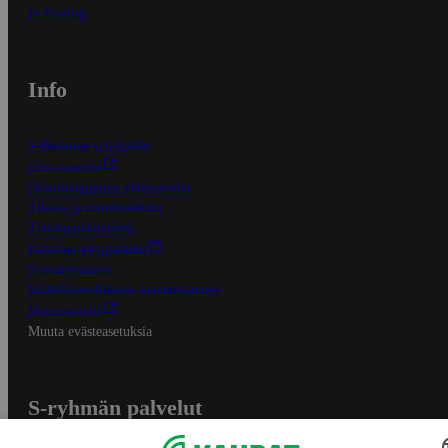
In English
Info
S-Business yrityksille
Oiva-raportit
Osuuskauppojen yhteystiedot
Tilaus- ja toimitusehdot
Tietosuojakäytäntö
Palvelun käyttöehdot
Saavutettavuus
Mobiilisovelluksen saavutettavuus
Mainostajalle
Muuta evästeasetuksia
S-ryhmän palvelut