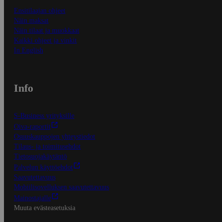
Ensitilaajan ohjeet
Näin maksat
Näin tilaat ja muokkaat
Kaikki ohjeet ja vinkit
In English
Info
S-Business yrityksille
Oiva-raportit
Osuuskauppojen yhteystiedot
Tilaus- ja toimitusehdot
Tietosuojakäytäntö
Palvelun käyttöehdot
Saavutettavuus
Mobiilisovelluksen saavutettavuus
Mainostajalle
Muuta evästeasetuksia