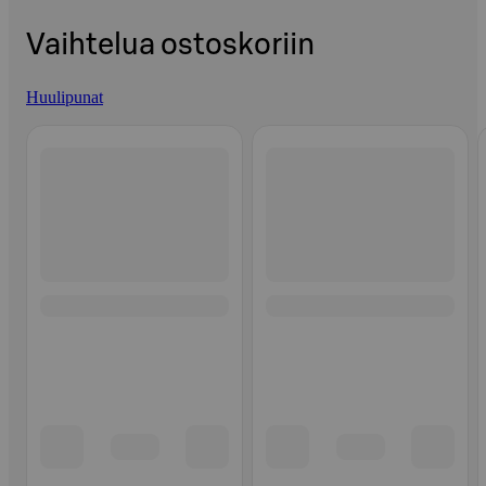
Vaihtelua ostoskoriin
Huulipunat
Ohita listaus