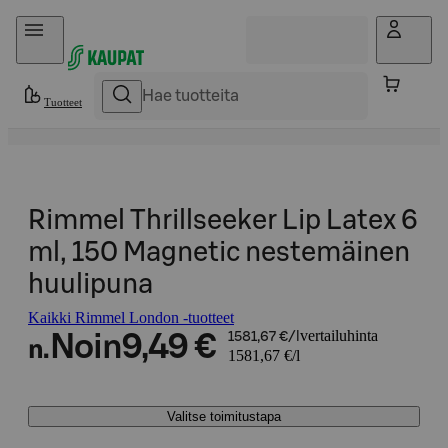
Hyppää sisältöön
Tuotteet
Rimmel Thrillseeker Lip Latex 6
ml, 150 Magnetic nestemäinen
huulipuna
Kaikki Rimmel London -tuotteet
vertailuhinta
Noin
9,49 €
1581,67 €/l
n.
1581,67 €/l
Valitse toimitustapa