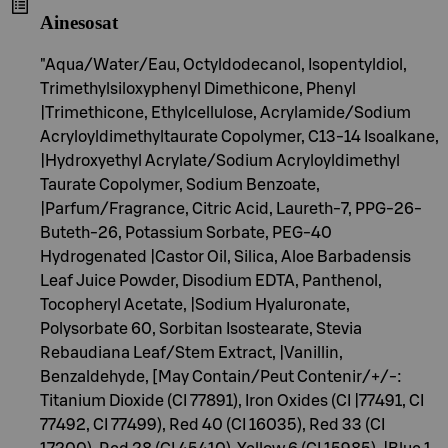
Ainesosat
"Aqua/Water/Eau, Octyldodecanol, Isopentyldiol,
Trimethylsiloxyphenyl Dimethicone, Phenyl
|Trimethicone, Ethylcellulose, Acrylamide/Sodium
Acryloyldimethyltaurate Copolymer, C13-14 Isoalkane,
|Hydroxyethyl Acrylate/Sodium Acryloyldimethyl
Taurate Copolymer, Sodium Benzoate,
|Parfum/Fragrance, Citric Acid, Laureth-7, PPG-26-
Buteth-26, Potassium Sorbate, PEG-40
Hydrogenated |Castor Oil, Silica, Aloe Barbadensis
Leaf Juice Powder, Disodium EDTA, Panthenol,
Tocopheryl Acetate, |Sodium Hyaluronate,
Polysorbate 60, Sorbitan Isostearate, Stevia
Rebaudiana Leaf/Stem Extract, |Vanillin,
Benzaldehyde, [May Contain/Peut Contenir/+/-:
Titanium Dioxide (CI 77891), Iron Oxides (CI |77491, CI
77492, CI 77499), Red 40 (CI 16035), Red 33 (CI