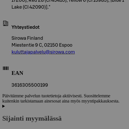
17200), Red 28 (CI 45410), Yellow 6 (CI 15985), |Blue 1
Lake (CI 42090)]."
Yhteystiedot
Sirowa Finland
Miestentie 9 C, 02150 Espoo
kuluttajapalvelu@sirowa.com
EAN
3616305500199
Päivitämme palvelun tuotetietoja aktiivisesti. Suosittelemme
kuitenkin tarkistamaan ainesosat aina myös myyntipakkauksesta.
Sijainti myymälässä