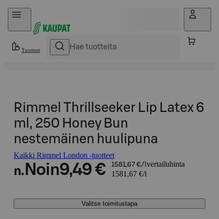
Hyppää sisältöön
Tuotteet
Rimmel Thrillseeker Lip Latex 6
ml, 250 Honey Bun
nestemäinen huulipuna
Kaikki Rimmel London -tuotteet
vertailuhinta
Noin
9,49 €
1581,67 €/l
n.
1581,67 €/l
Valitse toimitustapa