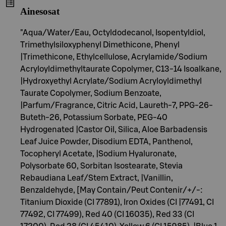
Ainesosat
"Aqua/Water/Eau, Octyldodecanol, Isopentyldiol,
Trimethylsiloxyphenyl Dimethicone, Phenyl
|Trimethicone, Ethylcellulose, Acrylamide/Sodium
Acryloyldimethyltaurate Copolymer, C13-14 Isoalkane,
|Hydroxyethyl Acrylate/Sodium Acryloyldimethyl
Taurate Copolymer, Sodium Benzoate,
|Parfum/Fragrance, Citric Acid, Laureth-7, PPG-26-
Buteth-26, Potassium Sorbate, PEG-40
Hydrogenated |Castor Oil, Silica, Aloe Barbadensis
Leaf Juice Powder, Disodium EDTA, Panthenol,
Tocopheryl Acetate, |Sodium Hyaluronate,
Polysorbate 60, Sorbitan Isostearate, Stevia
Rebaudiana Leaf/Stem Extract, |Vanillin,
Benzaldehyde, [May Contain/Peut Contenir/+/-:
Titanium Dioxide (CI 77891), Iron Oxides (CI |77491, CI
77492, CI 77499), Red 40 (CI 16035), Red 33 (CI