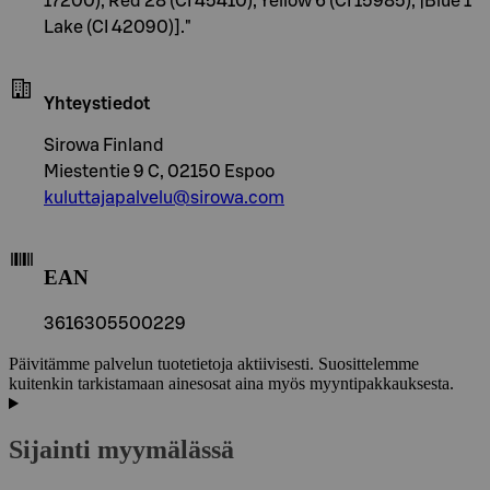
17200), Red 28 (CI 45410), Yellow 6 (CI 15985), |Blue 1
Lake (CI 42090)]."
Yhteystiedot
Sirowa Finland
Miestentie 9 C, 02150 Espoo
kuluttajapalvelu@sirowa.com
EAN
3616305500229
Päivitämme palvelun tuotetietoja aktiivisesti. Suosittelemme
kuitenkin tarkistamaan ainesosat aina myös myyntipakkauksesta.
Sijainti myymälässä