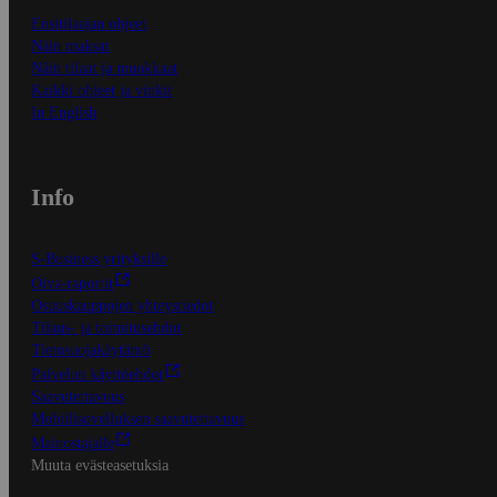
Ensitilaajan ohjeet
Näin maksat
Näin tilaat ja muokkaat
Kaikki ohjeet ja vinkit
In English
Info
S-Business yrityksille
Oiva-raportit
Osuuskauppojen yhteystiedot
Tilaus- ja toimitusehdot
Tietosuojakäytäntö
Palvelun käyttöehdot
Saavutettavuus
Mobiilisovelluksen saavutettavuus
Mainostajalle
Muuta evästeasetuksia