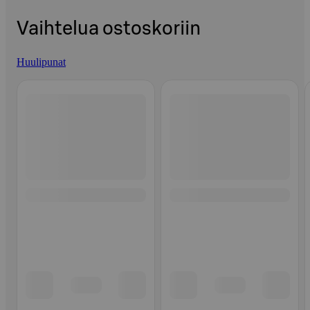
Vaihtelua ostoskoriin
Huulipunat
Ohita listaus