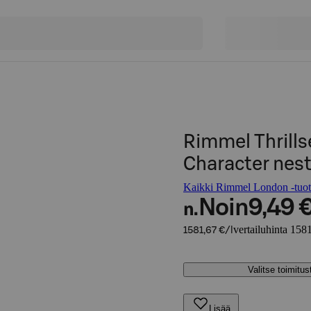
Rimmel Thrills
Character nes
Kaikki Rimmel London -tuot
Noin
9,49 
n.
vertailuhinta 1581
1581,67 €/l
Valitse toimitu
Lisää