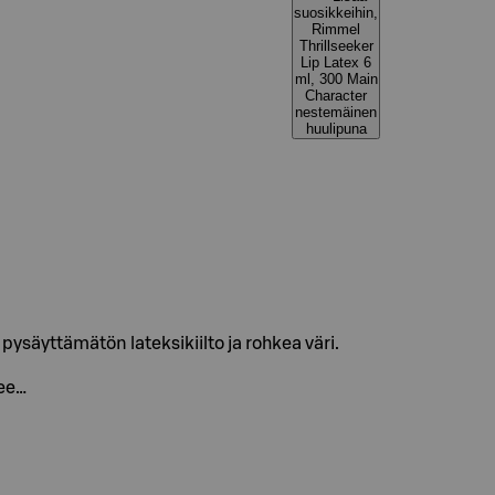
suosikkeihin,
Rimmel
Thrillseeker
Lip Latex 6
ml, 300 Main
Character
nestemäinen
huulipuna
 pysäyttämätön lateksikiilto ja rohkea väri.
lee…