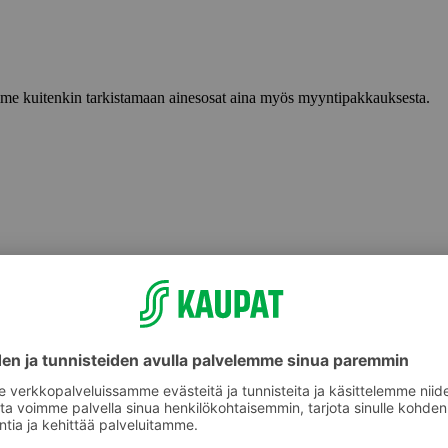
lemme kuitenkin tarkistamaan ainesosat aina myös myyntipakkauksesta.