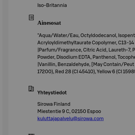
Iso-Britannia
Ainesosat
"Aqua/Water/Eau, Octyldodecanol, Isopentyl
Acryloyldimethyltaurate Copolymer, C13-14
|Parfum/Fragrance, Citric Acid, Laureth-7,
Powder, Disodium EDTA, Panthenol, Tocopher
|Vanillin, Benzaldehyde, [May Contain/Peut C
17200), Red 28 (CI 45410), Yellow 6 (CI 15985
Yhteystiedot
Sirowa Finland
Miestentie 9 C, 02150 Espoo
kuluttajapalvelu@sirowa.com