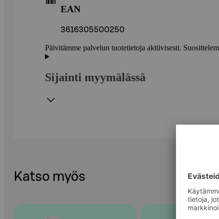
EAN
3616305500250
Päivitämme palvelun tuotetietoja aktiivisesti. Suositte
Sijainti myymälässä
Katso myös