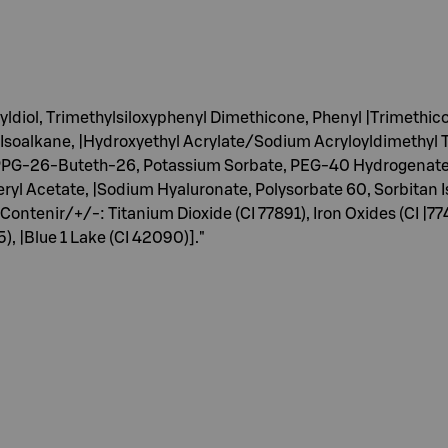
diol, Trimethylsiloxyphenyl Dimethicone, Phenyl |Trimethic
 Isoalkane, |Hydroxyethyl Acrylate/Sodium Acryloyldimethyl
 PPG-26-Buteth-26, Potassium Sorbate, PEG-40 Hydrogenated |
yl Acetate, |Sodium Hyaluronate, Polysorbate 60, Sorbitan 
ontenir/+/-: Titanium Dioxide (CI 77891), Iron Oxides (CI |774
), |Blue 1 Lake (CI 42090)]."