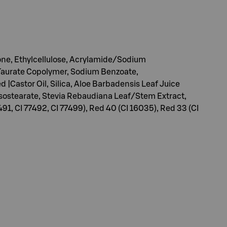
one, Ethylcellulose, Acrylamide/Sodium
 Taurate Copolymer, Sodium Benzoate,
Castor Oil, Silica, Aloe Barbadensis Leaf Juice
Isostearate, Stevia Rebaudiana Leaf/Stem Extract,
91, CI 77492, CI 77499), Red 40 (CI 16035), Red 33 (CI