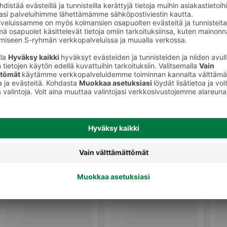
keet
Huulipunat