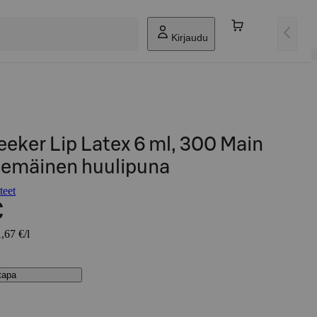
Kirjaudu
eeker Lip Latex 6 ml, 300 Main
temäinen huulipuna
teet
€
,67 €/l
stapa