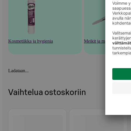
Kosmetiikka ja hygienia
Meikit ja meikkaustarvik
Ladataan...
Vaihtelua ostoskoriin
Ohita listaus