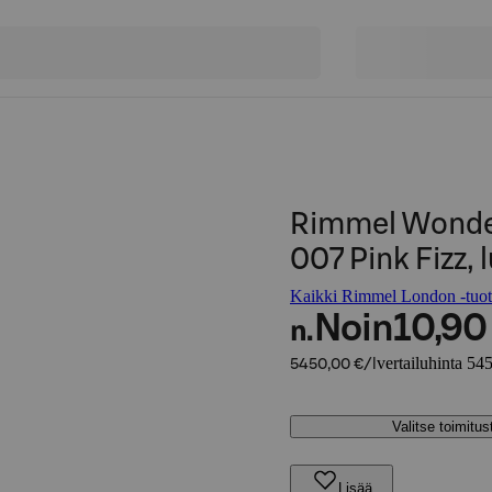
Rimmel Wonder
007 Pink Fizz,
Kaikki Rimmel London -tuot
Noin
10,90
n.
vertailuhinta 545
5450,00 €/l
Valitse toimitu
Lisää