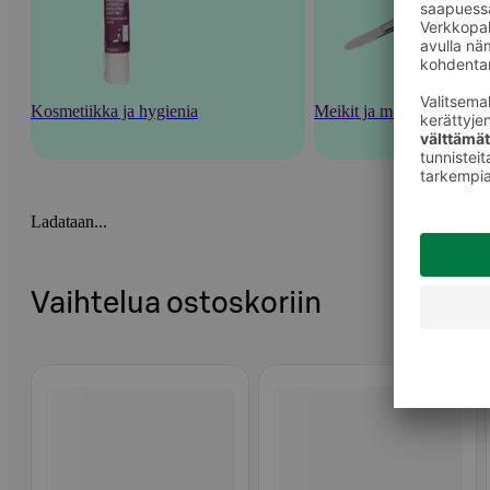
Kosmetiikka ja hygienia
Meikit ja meikkaustarvik
Ladataan...
Vaihtelua ostoskoriin
Ohita listaus