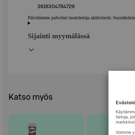
3616304784729
Päivitämme palvelun tuotetietoja aktiivisesti. Suositte
Sijainti myymälässä
Katso myös