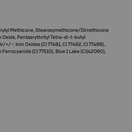
 Caprylyl Methicone, Stearoxymethicone/Dimethicone
 Oxide, Pentaerythrityl Tetra-di-t-butyl
/-: Iron Oxides (CI 77491, CI 77492, CI 77499),
Ferrocyanide (CI 77510), Blue 1 Lake (CI|42090),