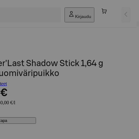
Kirjaudu
'Last Shadow Stick 1,64 g
 luomiväripuikko
teet
 €
0,00 €/l
stapa