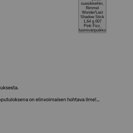
suosikkeihin,
Rimmel
Wonder'Last
Shadow Stick
1,64 g 007
Pink Fizz,
luomiväripuikko
tuksesta.
lopputuloksena on elinvoimaisen hohtava ilme!…