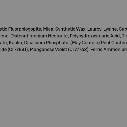
hetic Fluorphlogopite, Mica, Synthetic Wax, Lauroyl Lysine,
lene, Disteardimonium Hectorite, Polyhydroxystearic Acid, Tin
, Kaolin, Dicalcium Phosphate, [May Contain/Peut Contenir/+
de (CI 77891), Manganese Violet (CI 77742), Ferric Ammonium 