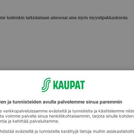
lemme kuitenkin tarkistamaan ainesosat aina myös myyntipakkauksesta.