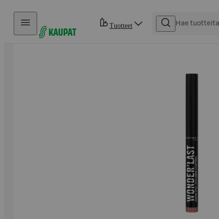
Hyppää sisältöön
Tuotteet