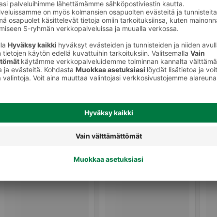
keet
Luomivärit