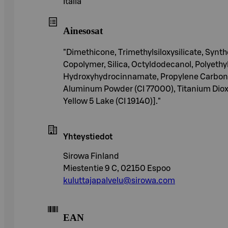
Italia
Ainesosat
"Dimethicone, Trimethylsiloxysilicate, Synt
Copolymer, Silica, Octyldodecanol, Polyethy
Hydroxyhydrocinnamate, Propylene Carbonate
Aluminum Powder (CI 77000), Titanium Dioxi
Yellow 5 Lake (CI 19140)]."
Yhteystiedot
Sirowa Finland
Miestentie 9 C, 02150 Espoo
kuluttajapalvelu@sirowa.com
EAN