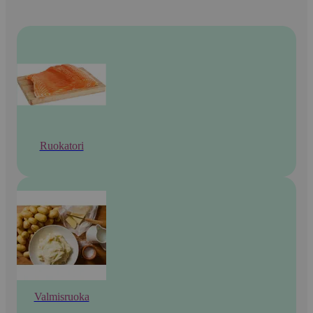
Ruokatori
Valmisruoka