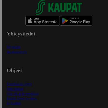
Yhteystiedot
Myymälät
Asiakaspalvelu
Ohjeet
Ensitilaajan ohjeet
Näin maksat
Näin tilaat ja muokkaat
Kaikki ohjeet ja vinkit
In English