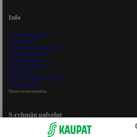
Info
S-Business yrityksille
Oiva-raportit
Osuuskauppojen yhteystiedot
Tilaus- ja toimitusehdot
Tietosuojakäytäntö
Palvelun käyttöehdot
Saavutettavuus
Mobiilisovelluksen saavutettavuus
Mainostajalle
Muuta evästeasetuksia
S-ryhmän palvelut
S-ryhmä