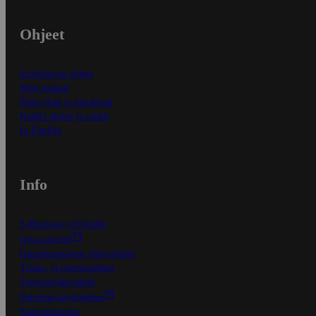
Ohjeet
Ensitilaajan ohjeet
Näin maksat
Näin tilaat ja muokkaat
Kaikki ohjeet ja vinkit
In English
Info
S-Business yrityksille
Oiva-raportit
Osuuskauppojen yhteystiedot
Tilaus- ja toimitusehdot
Tietosuojakäytäntö
Palvelun käyttöehdot
Saavutettavuus