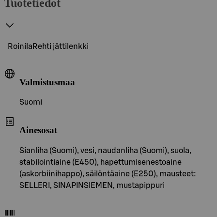
Tuotetiedot
RoinilaRehti jättilenkki
Valmistusmaa
Suomi
Ainesosat
Sianliha (Suomi), vesi, naudanliha (Suomi), suola,
stabilointiaine (E450), hapettumisenestoaine
(askorbiinihappo), säilöntäaine (E250), mausteet:
SELLERI, SINAPINSIEMEN, mustapippuri