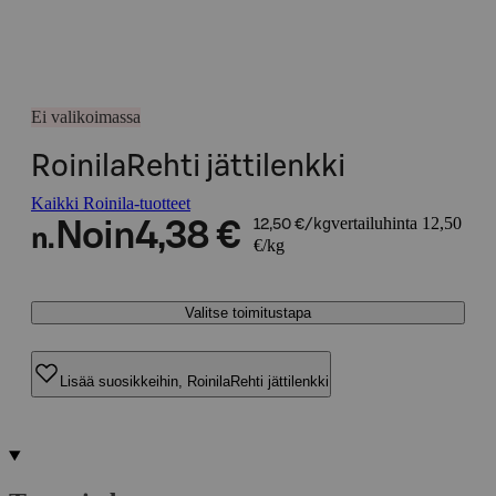
Ei valikoimassa
RoinilaRehti jättilenkki
Kaikki Roinila-tuotteet
vertailuhinta 12,50
Noin
4,38 €
12,50 €/kg
n.
€/kg
Valitse toimitustapa
Lisää suosikkeihin, RoinilaRehti jättilenkki