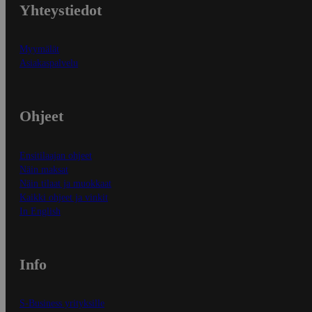
Yhteystiedot
Myymälät
Asiakaspalvelu
Ohjeet
Ensitilaajan ohjeet
Näin maksat
Näin tilaat ja muokkaat
Kaikki ohjeet ja vinkit
In English
Info
S-Business yrityksille