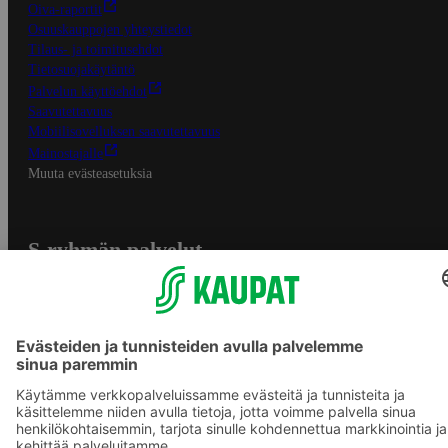
Oiva-raportit
Osuuskauppojen yhteystiedot
Tilaus- ja toimitusehdot
Tietosuojakäytäntö
Palvelun käyttöehdot
Saavutettavuus
Mobiilisovelluksen saavutettavuus
Mainostajalle
Muuta evästeasetuksia
S-ryhmän palvelut
S-ryhmä
Asiakasomistajuus
Yhteishyvä Ruoka -sovellus
S-ostoslista -sovellus
Prisma.fi
Sokos.fi
S-Pankki