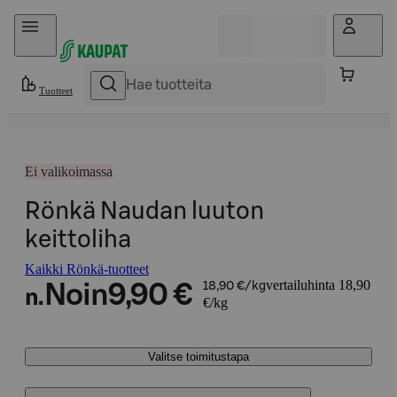
Hyppää sisältöön
Tuotteet
Ei valikoimassa
Rönkä Naudan luuton
keittoliha
Kaikki Rönkä-tuotteet
vertailuhinta 18,90
Noin
9,90 €
18,90 €/kg
n.
€/kg
Valitse toimitustapa