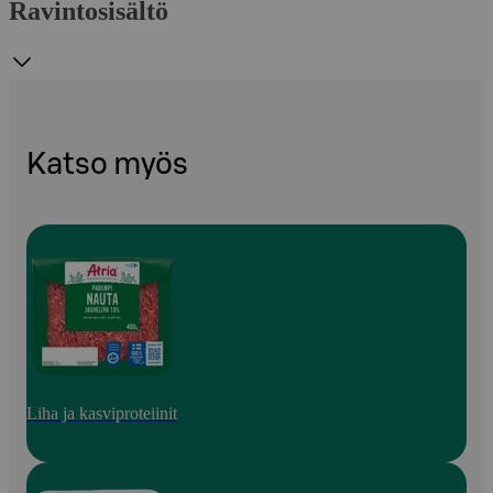
Ravintosisältö
Katso myös
Liha ja kasviproteiinit