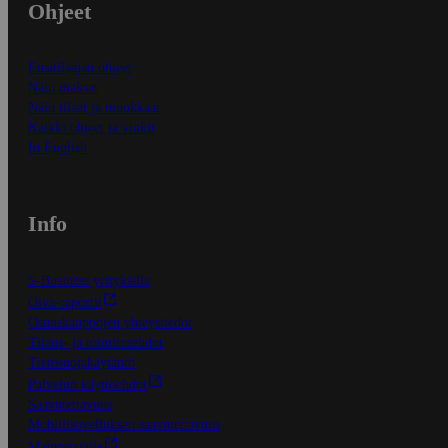
Ohjeet
Ensitilaajan ohjeet
Näin maksat
Näin tilaat ja muokkaat
Kaikki ohjeet ja vinkit
In English
Info
S-Business yrityksille
Oiva-raportit
Osuuskauppojen yhteystiedot
Tilaus- ja toimitusehdot
Tietosuojakäytäntö
Palvelun käyttöehdot
Saavutettavuus
Mobiilisovelluksen saavutettavuus
Mainostajalle