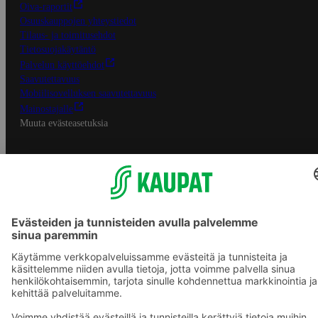
Oiva-raportit
Osuuskauppojen yhteystiedot
Tilaus- ja toimitusehdot
Tietosuojakäytäntö
Palvelun käyttöehdot
Saavutettavuus
Mobiilisovelluksen saavutettavuus
Mainostajalle
Muuta evästeasetuksia
S-ryhmän palvelut
S-ryhmä
Asiakasomistajuus
Yhteishyvä Ruoka -sovellus
S-ostoslista -sovellus
Prisma.fi
Sokos.fi
S-Pankki