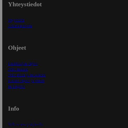
Yhteystiedot
Myymälät
Asiakaspalvelu
Ohjeet
Ensitilaajan ohjeet
Näin maksat
Näin tilaat ja muokkaat
Kaikki ohjeet ja vinkit
In English
Info
S-Business yrityksille