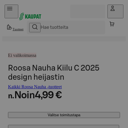
Hyppää sisältöön
Tuotteet
Ei valikoimassa
Roosa Nauha Kiilu C 2025
design heijastin
Kaikki Roosa Nauha -tuotteet
Noin
4,99 €
n.
Valitse toimitustapa