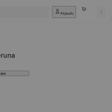
Kirjaudu
runa
stapa