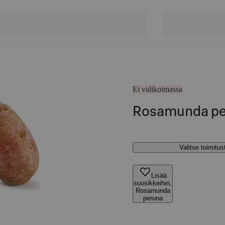
Ei valikoimassa
Rosamunda pe
Valitse toimitu
Lisää
suosikkeihin,
Rosamunda
peruna