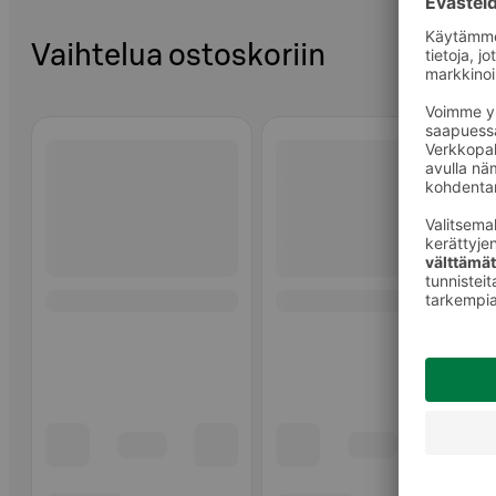
Vaihtelua ostoskoriin
Ohita listaus