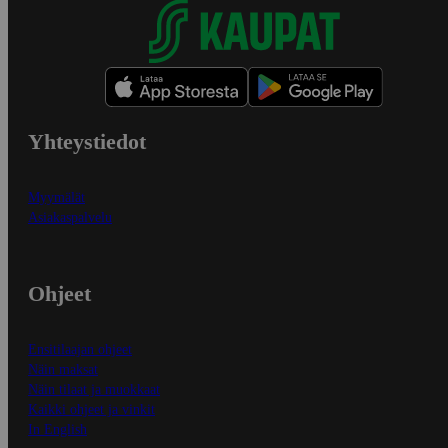
Yhteystiedot
Myymälät
Asiakaspalvelu
Ohjeet
Ensitilaajan ohjeet
Näin maksat
Näin tilaat ja muokkaat
Kaikki ohjeet ja vinkit
In English