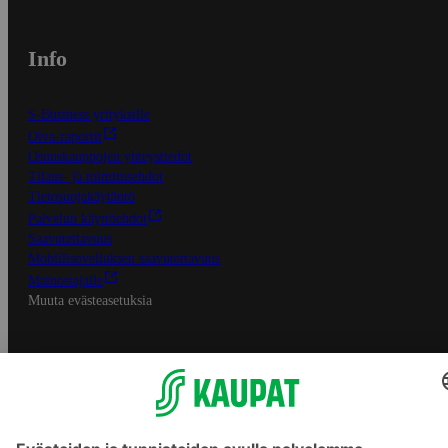
Info
S-Business yrityksille
Oiva-raportit
Osuuskauppojen yhteystiedot
Tilaus- ja toimitusehdot
Tietosuojakäytäntö
Palvelun käyttöehdot
Saavutettavuus
Mobiilisovelluksen saavutettavuus
Mainostajalle
Muuta evästeasetuksia
S-ryhmän palvelut
S-ryhmä