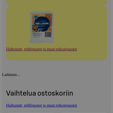
Halloumit, grillijuustot ja muut erikoisjuustot
Ladataan...
Vaihtelua ostoskoriin
Halloumit, grillijuustot ja muut erikoisjuustot
Ohita listaus